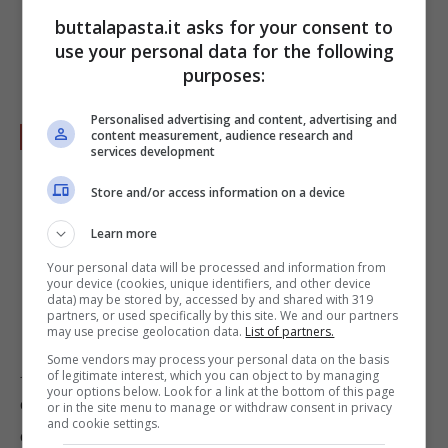
buttalapasta.it asks for your consent to
use your personal data for the following
purposes:
Personalised advertising and content, advertising and
Servite la
vellutata di borragine
calda o
content measurement, audience research and
services development
tiepida.
Store and/or access information on a device
Learn more
Your personal data will be processed and information from
your device (cookies, unique identifiers, and other device
data) may be stored by, accessed by and shared with 319
partners, or used specifically by this site. We and our partners
may use precise geolocation data.
List of partners.
Some vendors may process your personal data on the basis
A piacere potete completare con un filo d’olio
of legitimate interest, which you can object to by managing
your options below. Look for a link at the bottom of this page
d’oliva crudo e un po’ di parmigiano (ovviamente
or in the site menu to manage or withdraw consent in privacy
and cookie settings.
questo aggiunge qualche caloria.)