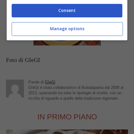
Consent
Manage options
Foto di GIeGI
Parole di
GIeGI
GIeGI è stata collaboratrice di Buttalapasta dal 2008 al
2013, spaziando tra tutte le tipologie di ricette, con un
occhio di riguardo a quelle della tradizione regionale.
IN PRIMO PIANO