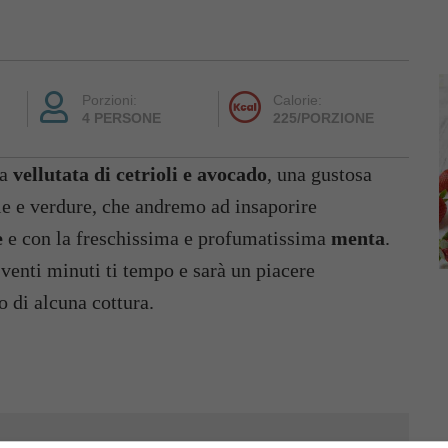
Porzioni:
Calorie:
4 PERSONE
225/PORZIONE
la
vellutata di cetrioli e avocado
, una gustosa
ale e verdure, che andremo ad insaporire
e
e con la freschissima e profumatissima
menta
.
i venti minuti ti tempo e sarà un piacere
o di alcuna cottura.