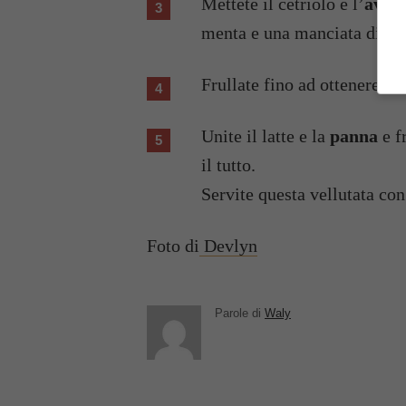
Mettete il cetriolo e l’
avoc
menta e una manciata di
pr
Frullate fino ad ottenere 
Unite il latte e la
panna
e f
il tutto.
Servite questa vellutata con
Foto di
Devlyn
Parole di
Waly