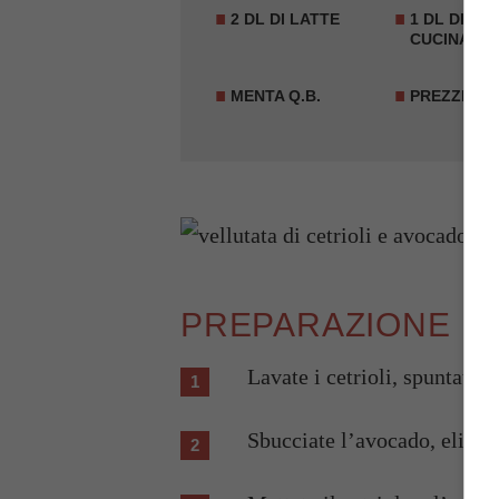
2 DL DI LATTE
1 DL DI PA
CUCINA
MENTA Q.B.
PREZZEMOL
PREPARAZIONE
Lavate i cetrioli, spuntateli 
Sbucciate l’avocado, elimina