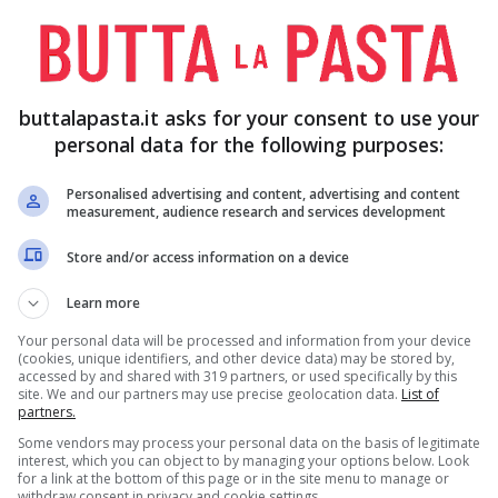
NNA DA
350 GR DI
1 AVOCADO
CETRIOLI FRESCHI
O Q.B.
buttalapasta.it asks for your consent to use your
personal data for the following purposes:
Personalised advertising and content, advertising and content
measurement, audience research and services development
Store and/or access information on a device
Learn more
Your personal data will be processed and information from your device
(cookies, unique identifiers, and other device data) may be stored by,
e riduceteli a pezzetti.
accessed by and shared with 319 partners, or used specifically by this
site. We and our partners may use precise geolocation data.
List of
partners.
te il nocciolo e tagliatelo a dadini.
Some vendors may process your personal data on the basis of legitimate
interest, which you can object to by managing your options below. Look
for a link at the bottom of this page or in the site menu to manage or
withdraw consent in privacy and cookie settings.