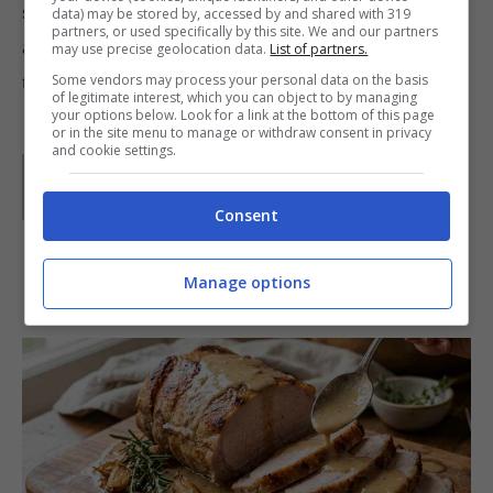
sperimentare sempre cose nuove, da provare
data) may be stored by, accessed by and shared with 319
partners, or used specifically by this site. We and our partners
assolutamente la
zuppa di barbabietole o borscht
,
may use precise geolocation data.
List of partners.
tipica della cucina russa.
Some vendors may process your personal data on the basis
of legitimate interest, which you can object to by managing
your options below. Look for a link at the bottom of this page
or in the site menu to manage or withdraw consent in privacy
and cookie settings.
Parole di
GIeGI
GIeGI è stata collaboratrice di Buttalapasta dal 2008 al
2013, spaziando tra tutte le tipologie di ricette, con un
Consent
occhio di riguardo a quelle della tradizione regionale.
Manage options
IN PRIMO PIANO