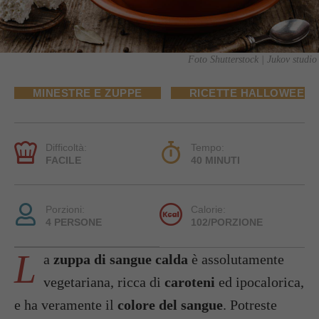
Foto Shutterstock | Jukov studio
MINESTRE E ZUPPE
RICETTE HALLOWEEN
Difficoltà:
Tempo:
FACILE
40 MINUTI
Porzioni:
Calorie:
4 PERSONE
102/PORZIONE
L
a
zuppa di sangue calda
è assolutamente
vegetariana, ricca di
caroteni
ed ipocalorica,
e ha veramente il
colore del sangue
. Potreste