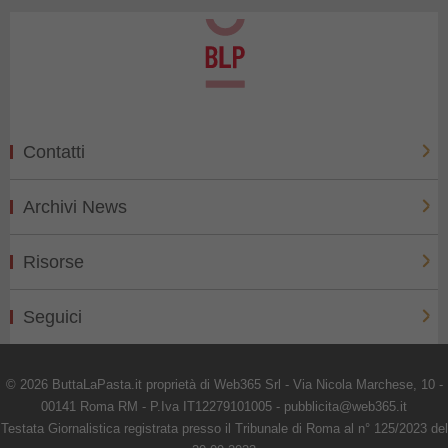
Contatti
Archivi News
Risorse
Seguici
© 2026 ButtaLaPasta.it proprietà di Web365 Srl - Via Nicola Marchese, 10 -
00141 Roma RM - P.Iva IT12279101005 - pubblicita@web365.it
Testata Giornalistica registrata presso il Tribunale di Roma al n° 125/2023 del