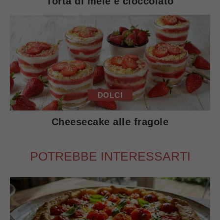
Torta di mele e cioccolato
DOLCI
Cheesecake alle fragole
POTREBBE INTERESSARTI