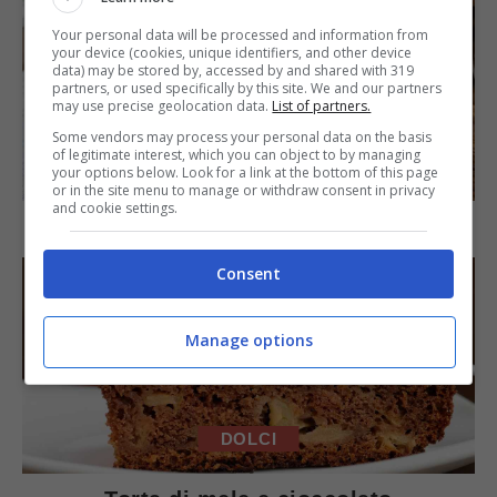
Your personal data will be processed and information from
your device (cookies, unique identifiers, and other device
data) may be stored by, accessed by and shared with 319
partners, or used specifically by this site. We and our partners
may use precise geolocation data.
List of partners.
Some vendors may process your personal data on the basis
of legitimate interest, which you can object to by managing
SECONDI PIATTI
your options below. Look for a link at the bottom of this page
or in the site menu to manage or withdraw consent in privacy
and cookie settings.
Arista di maiale al latte
Consent
Manage options
DOLCI