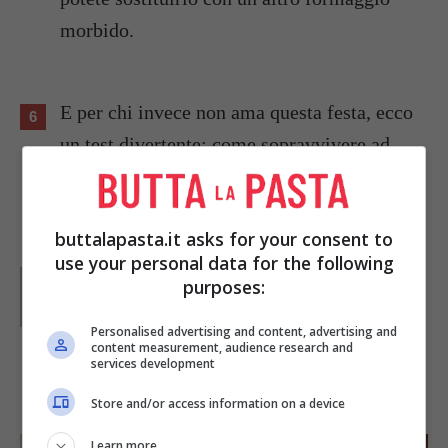
morbido.
E per chi invece non ama questa festa, ecco
un
test divertente: come sopravvivere ad
Halloween?
buttalapasta.it asks for your consent to
use your personal data for the following
Parole di
Paoletta
purposes:
Paoletta è stata collaboratrice di Buttalapasta dal 2008
al 2011, spaziando tra tutte le tipologie di ricette, dai
primi ai contorni, dai secondi ai dolci.
Personalised advertising and content, advertising and
content measurement, audience research and
services development
IN PRIMO PIANO
Store and/or access information on a device
Learn more