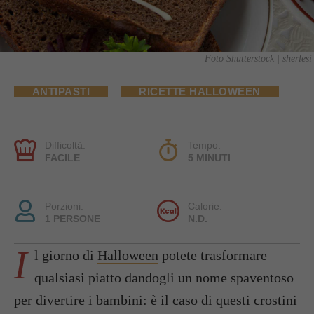
Foto Shutterstock | sherlesi
ANTIPASTI
RICETTE HALLOWEEN
Difficoltà:
Tempo:
FACILE
5 MINUTI
Porzioni:
Calorie:
1 PERSONE
N.D.
I
l giorno di
Halloween
potete trasformare
qualsiasi piatto dandogli un nome spaventoso
per divertire i
bambini
: è il caso di questi crostini