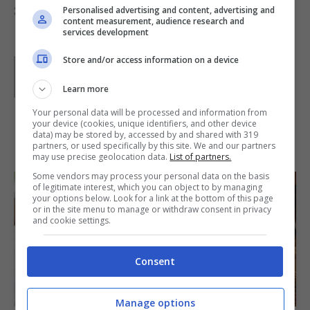
Servite subito.
Personalised advertising and content, advertising and
content measurement, audience research and
services development
Store and/or access information on a device
Parole di
GIeGI
GIeGI è stata collaboratrice di Buttalapasta dal 2008 al
2013, spaziando tra tutte le tipologie di ricette, con un
Learn more
occhio di riguardo a quelle della tradizione regionale.
Your personal data will be processed and information from
your device (cookies, unique identifiers, and other device
data) may be stored by, accessed by and shared with 319
IN PRIMO PIANO
partners, or used specifically by this site. We and our partners
may use precise geolocation data.
List of partners.
Some vendors may process your personal data on the basis
of legitimate interest, which you can object to by managing
your options below. Look for a link at the bottom of this page
or in the site menu to manage or withdraw consent in privacy
and cookie settings.
Consent
SECONDI PIATTI
Manage options