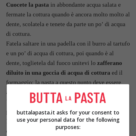
Cuocete la pasta
in abbondante acqua salata e
fermate la cottura quando è ancora molto molto al
dente, scolatela e tenete da parte un po’ di acqua
di cottura.
Fatela saltare in una padella con il burro al tartufo
e un po’ di acqua di cottura, poi quando è al
dente, toglietela dal fuoco unitevi lo
zafferano
diluito in una goccia di acqua di cottura
ed il
formaggio; la pasta a questo punto deve essere
ancora abbastanza umida.
Unitevi i rossi d’uovo e mescolate velocemente
per evitare che si cuociano.
buttalapasta.it asks for your consent to
use your personal data for the following
Dividete la pasta in quattro piatti caldi e
purposes:
completate con lamelle di tartufo
.