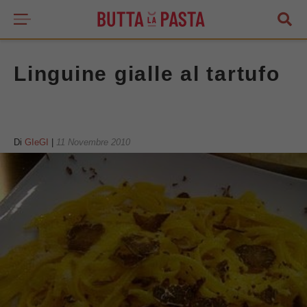
Linguine gialle al tartufo
Di
GIeGI
|
11 Novembre 2010