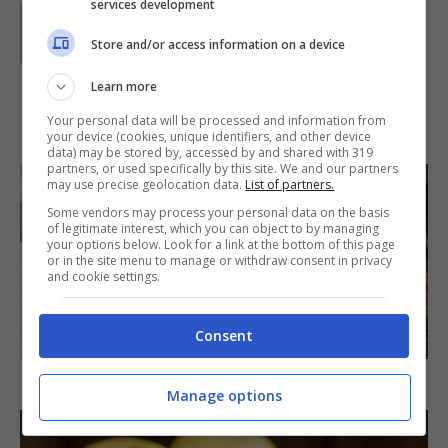
services development
Parole di
Waly
Store and/or access information on a device
Learn more
IN PRIMO PIANO
Your personal data will be processed and information from
your device (cookies, unique identifiers, and other device
data) may be stored by, accessed by and shared with 319
partners, or used specifically by this site. We and our partners
may use precise geolocation data.
List of partners.
Some vendors may process your personal data on the basis
of legitimate interest, which you can object to by managing
your options below. Look for a link at the bottom of this page
or in the site menu to manage or withdraw consent in privacy
and cookie settings.
SECONDI PIATTI
Consent
Arista di maiale al latte
Manage options