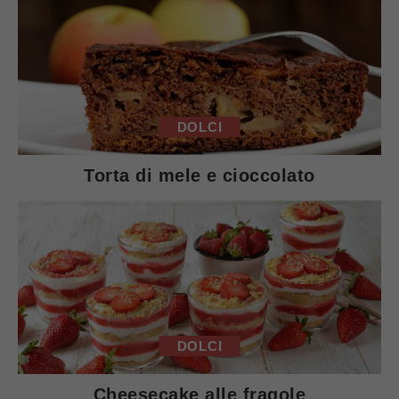
DOLCI
Torta di mele e cioccolato
DOLCI
Cheesecake alle fragole