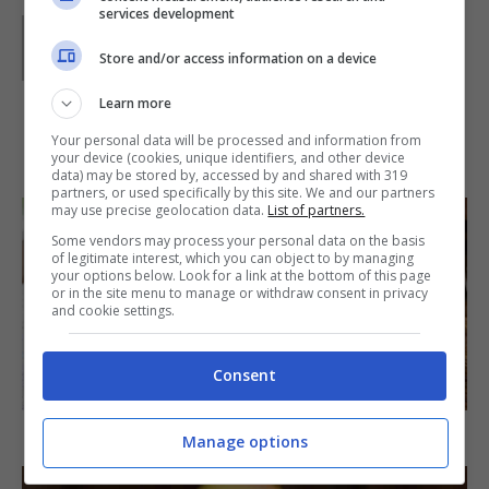
services development
Parole di
Paoletta
Paoletta è stata collaboratrice di Buttalapasta dal 2008
Store and/or access information on a device
al 2011, spaziando tra tutte le tipologie di ricette, dai
primi ai contorni, dai secondi ai dolci.
Learn more
Your personal data will be processed and information from
IN PRIMO PIANO
your device (cookies, unique identifiers, and other device
data) may be stored by, accessed by and shared with 319
partners, or used specifically by this site. We and our partners
may use precise geolocation data.
List of partners.
Some vendors may process your personal data on the basis
of legitimate interest, which you can object to by managing
your options below. Look for a link at the bottom of this page
or in the site menu to manage or withdraw consent in privacy
and cookie settings.
Consent
SECONDI PIATTI
Arista di maiale al latte
Manage options