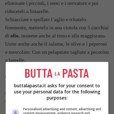
eliminate i piccioli, i semi e i nervature e poi
riduceteli a listarelle.
Schiacciate e spellate l’aglio e tritatelo
finemente, mettetelo in una ciotola con 5 cucchiai
di
olio
, insieme anche al timo e alla maggiorana.
Unite anche anche il salame, le olive e i peperoni
e mescolate. Con un pelapatate tagliate a pecorino
a lamelle.
Cuocete la pasta al dente in acqua salata,scolate
la pasta e mettetela nella ciotola con il
buttalapasta.it asks for your consent to
use your personal data for the following
condimento preparato, mescolate, poi completate
purposes:
con il pecorino a lamelle e servite.
Personalised advertising and content, advertising and
content measurement, audience research and