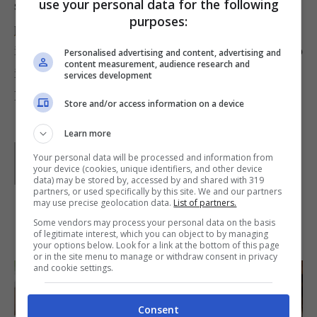
use your personal data for the following
sminuzzati per un minuto. Spolverizzateli con
purposes:
prezzemolo tritato e della bottarga
, quindi
impiattate aggiungendo in ogni piatto uno scampo
Personalised advertising and content, advertising and
content measurement, audience research and
intero.
services development
Foto da: farm3.static.flickr.com/2559
Store and/or access information on a device
Learn more
Parole di
Paoletta
Your personal data will be processed and information from
Paoletta è stata collaboratrice di Buttalapasta dal 2008
your device (cookies, unique identifiers, and other device
al 2011, spaziando tra tutte le tipologie di ricette, dai
data) may be stored by, accessed by and shared with 319
primi ai contorni, dai secondi ai dolci.
partners, or used specifically by this site. We and our partners
may use precise geolocation data.
List of partners.
Some vendors may process your personal data on the basis
IN PRIMO PIANO
of legitimate interest, which you can object to by managing
your options below. Look for a link at the bottom of this page
or in the site menu to manage or withdraw consent in privacy
and cookie settings.
Consent