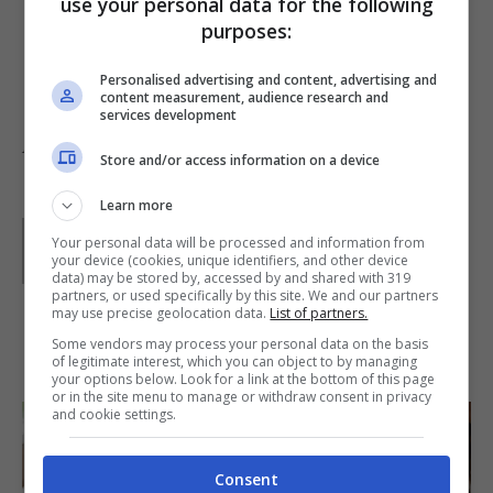
use your personal data for the following
l’inverno; basta metterla in barattoli con i
purposes:
coperchi autosigillanti e sterilizzarli.
Personalised advertising and content, advertising and
content measurement, audience research and
services development
Foto da
Ree Drummond
Store and/or access information on a device
Learn more
Parole di
GIeGI
Your personal data will be processed and information from
GIeGI è stata collaboratrice di Buttalapasta dal 2008 al
your device (cookies, unique identifiers, and other device
2013, spaziando tra tutte le tipologie di ricette, con un
data) may be stored by, accessed by and shared with 319
occhio di riguardo a quelle della tradizione regionale.
partners, or used specifically by this site. We and our partners
may use precise geolocation data.
List of partners.
Some vendors may process your personal data on the basis
IN PRIMO PIANO
of legitimate interest, which you can object to by managing
your options below. Look for a link at the bottom of this page
or in the site menu to manage or withdraw consent in privacy
and cookie settings.
Consent