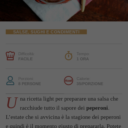
SALSE, SUGHI E CONDIMENTI
Difficoltà:
Tempo:
FACILE
1 ORA
Porzioni:
Calorie:
8 PERSONE
35/PORZIONE
U
na ricetta light per preparare una salsa che
racchiude tutto il sapore dei
peperoni
.
L’estate che si avvicina è la stagione dei peperoni
e quindi è il momento giusto di prepararla. Potete