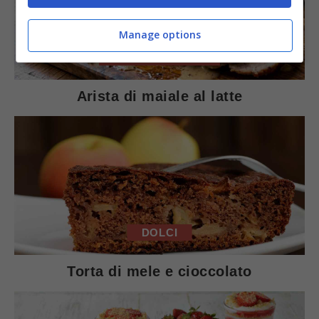
Manage options
SECONDI PIATTI
Arista di maiale al latte
DOLCI
Torta di mele e cioccolato