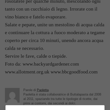
rosolatele per qualche minuto, mescolando ogni
tanto con un cucchiaio di legno. Irrorate con il
vino bianco e fatelo evaporare.
Salate e pepate, unite un mestolino di acqua calda
e continuare la cottura a fuoco moderato a tegame
coperto per circa 10 minuti, unendo ancora acqua
calda se necessario.
Servire le fave, calde o tiepide.
Foto da: www.backyardgardener.com
www.allotment.org.uk www.bbcgoodfood.com
Parole di
Paoletta
Paoletta è stata collaboratrice di Buttalapasta dal 2008
al 2011, spaziando tra tutte le tipologie di ricette, dai
primi ai contorni, dai secondi ai dolci.