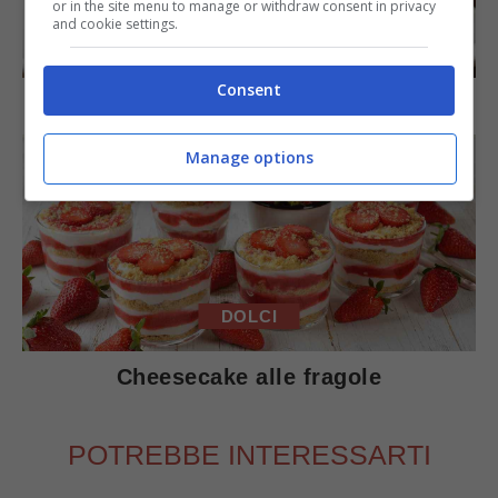
or in the site menu to manage or withdraw consent in privacy
and cookie settings.
DOLCI
Consent
Torta di mele e cioccolato
Manage options
DOLCI
Cheesecake alle fragole
POTREBBE INTERESSARTI