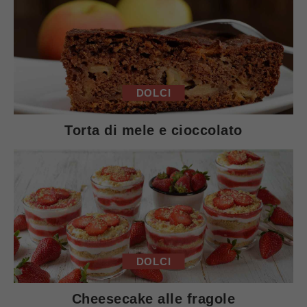
DOLCI
Torta di mele e cioccolato
DOLCI
Cheesecake alle fragole