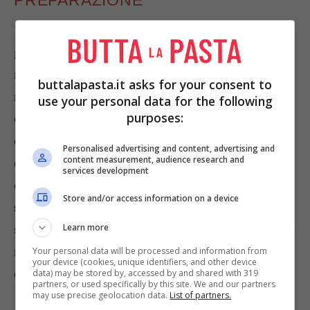
1)
Lavate e pulite i cespi di
cicoria
, tagliando il
gambo e la parte amara del torsolo. Lavateli
nuovamente, lasciateli sgocciolare e tagliateli a
buttalapasta.it asks for your consent to
rondelle.
2)
Sgocciolate i mandarini
sciroppati,
use your personal data for the following
purposes:
conservando il succo. Quindi mescolate la cicoria
con i mandarini.
3)
Preparate il condimento
Personalised advertising and content, advertising and
content measurement, audience research and
emulsionando il succo dei mandarini con il
succo
services development
di limone
e l’
olio
. Aromatizzate con il
timo
, il
Store and/or access information on a device
sedano
, il
sale
e il
pepe
.
4)
Versate l’emulsione
Learn more
sull’insalata
, mescolate e lasciate marinare per 10
minuti. Decorate con le fette d’
arancia
e ciuffi di
Your personal data will be processed and information from
your device (cookies, unique identifiers, and other device
crescione
.
data) may be stored by, accessed by and shared with 319
partners, or used specifically by this site. We and our partners
may use precise geolocation data.
List of partners.