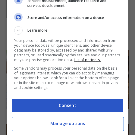
content measurement, audience research and
Parole di
Paoletta
services development
Paoletta è stata collaboratrice di Buttalapasta dal 2008
al 2011, spaziando tra tutte le tipologie di ricette, dai
Store and/or access information on a device
primi ai contorni, dai secondi ai dolci.
Learn more
IN PRIMO PIANO
Your personal data will be processed and information from
your device (cookies, unique identifiers, and other device
data) may be stored by, accessed by and shared with 319
partners, or used specifically by this site. We and our partners
may use precise geolocation data.
List of partners.
Some vendors may process your personal data on the basis
of legitimate interest, which you can object to by managing
your options below. Look for a link at the bottom of this page
or in the site menu to manage or withdraw consent in privacy
and cookie settings.
SECONDI PIATTI
Consent
Arista di maiale al latte
Manage options