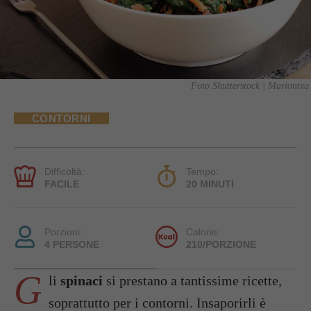
Foto Shutterstock | Mariontxa
CONTORNI
Difficoltà:
Tempo:
FACILE
20 MINUTI
Porzioni:
Calorie:
4 PERSONE
210/PORZIONE
G
li
spinaci
si prestano a tantissime ricette,
soprattutto per i contorni. Insaporirli è