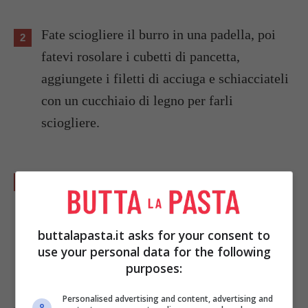
Fate sciogliere il burro in una padella, poi
fatevi rosolare i cubetti di pancetta,
aggiungete i filetti di acciuga e schiacciateli
con un cucchiaio di legno per farli
sciogliere.
Unite gli spinaci, fateli insaporire per
qualche secondo, poi irrorate con l'aceto e
lasciate che evapori, regolate di sale e pepe e
buttalapasta.it asks for your consent to
servite.
use your personal data for the following
purposes:
Personalised advertising and content, advertising and