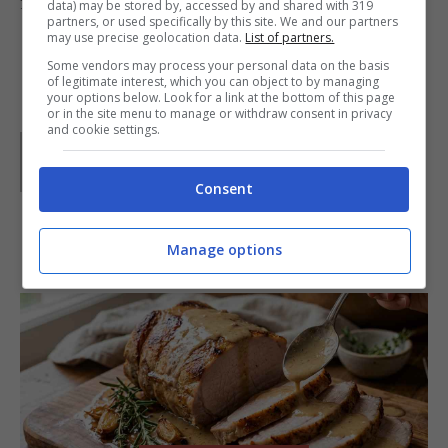
filetto di
acciuga
e un po’ di
paprica
.
data) may be stored by, accessed by and shared with 319
partners, or used specifically by this site. We and our partners
may use precise geolocation data.
List of partners.
Some vendors may process your personal data on the basis
of legitimate interest, which you can object to by managing
your options below. Look for a link at the bottom of this page
or in the site menu to manage or withdraw consent in privacy
and cookie settings.
Parole di
Waly
Consent
IN PRIMO PIANO
Manage options