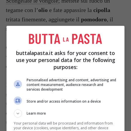
Scongelate le vongole
; mettete sul fuoco un
tegame con l’
olio
e fate appassire la
cipolla
tritata finemente, aggiungete il
pomodoro
, il
sale
, il
pepe
e il
timo
o
basilico
.
Cuocete per 6-7 minuti la salsa e poi unite le
buttalapasta.it asks for your consent to
vongole sgocciolate; quindi riportate la salsa ad
use your personal data for the following
ebollizione e spegnete il fuoco.
purposes:
Personalised advertising and content, advertising and
Ponete nei tegamini una noce di
burro
e quando
content measurement, audience research and
services development
sarà spumeggiante
rompete 2 uova, salate il
Store and/or access information on a device
tuorlo e fate rapprendere
; cospargete l’albume
con la salsa di vongole, lasciando scoperto il
Learn more
tuorlo, che renderete più saporito con qualche
Your personal data will be processed and information from
your device (cookies, unique identifiers, and other device