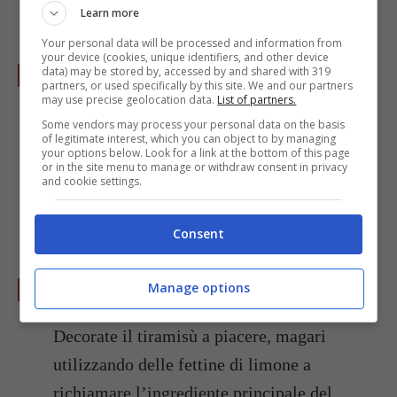
Learn more
distribuendola uniformemente.
Your personal data will be processed and information from
your device (cookies, unique identifiers, and other device
data) may be stored by, accessed by and shared with 319
partners, or used specifically by this site. We and our partners
may use precise geolocation data.
List of partners.
Ripetete le operazioni svolte in precedenza
Some vendors may process your personal data on the basis
of legitimate interest, which you can object to by managing
una seconda volta, fino a completare il
your options below. Look for a link at the bottom of this page
or in the site menu to manage or withdraw consent in privacy
tiramisù. Concludete spolverando la buccia
and cookie settings.
grattugiata del limone e lasciate rassodare in
frigorifero per almeno 2 ore.
Consent
Manage options
Decorate il tiramisù a piacere, magari
utilizzando delle fettine di limone a
richiamare l’ingrediente principale del