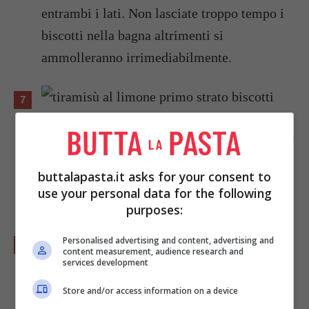
entrambi i lati. Non lasciate troppo tempo i
biscotti nella bagna altrimenti si
ammolleranno irrimediabilmente.
Disponete sulla base di una pirofila un primo
strato di savoiardi inzuppati. Fate attenzione
buttalapasta.it asks for your consent to
a non lasciare troppo spazio tra un biscotto e
use your personal data for the following
l’altro.
purposes:
Personalised advertising and content, advertising and
content measurement, audience research and
services development
Versate sul primo strato di savoiardi la
Store and/or access information on a device
crema preparata in precedenza,