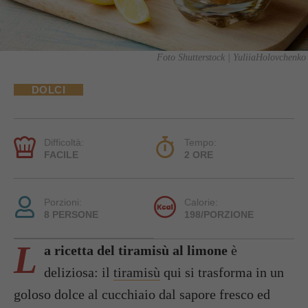
Foto Shutterstock | YuliiaHolovchenko
DOLCI
Difficoltà:
Tempo:
FACILE
2 ORE
Porzioni:
Calorie:
8 PERSONE
198/PORZIONE
L
a ricetta del tiramisù al limone
è
deliziosa: il
tiramisù
qui si trasforma in un
goloso dolce al cucchiaio dal sapore fresco ed