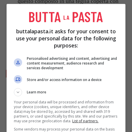
questo composto in una teglia coperta con
carta da forno e appiattite delicatamente con
la spatola per far raffreddare il tutto. Per
questo tipo di decorazioni abbiamo
buttalapasta.it asks for your consent to
use your personal data for the following
raddoppiato le dosi solitamente necessarie
purposes:
per la pasta di cereali.
Personalised advertising and content, advertising and
content measurement, audience research and
services development
Non appena la pasta si sarà raffreddata
Store and/or access information on a device
iniziate a creare una semisfera più grande, il
volto di Mofy, e due più piccole che
Learn more
rappresenteranno le orecchie. Su di un piano
Your personal data will be processed and information from
your device (cookies, unique identifiers, and other device
di lavoro infarinato, stendete il
cioccolato
data) may be stored by, accessed by and shared with 319
partners, or used specifically by this site. We and our partners
plastico
bianco e ricoprite le semisfere
may use precise geolocation data.
List of partners.
realizzare; utilizzando invece quello di
Some vendors may process your personal data on the basis