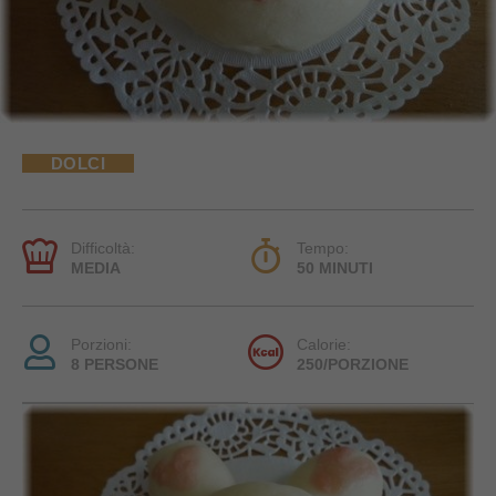
DOLCI
Difficoltà:
Tempo:
MEDIA
50 MINUTI
Porzioni:
Calorie:
8 PERSONE
250/PORZIONE