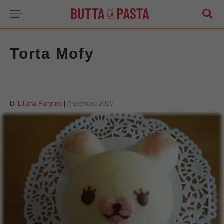
Torta Mofy
Di
Liliana Panzino
|
8 Gennaio 2015