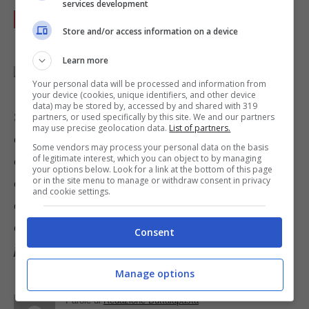
services development
Se lo si desidera si può anche aggiungere
Store and/or access information on a device
uno strato di muesli all’interno del vaso.
Learn more
Your personal data will be processed and information from
your device (cookies, unique identifiers, and other device
data) may be stored by, accessed by and shared with 319
Se volete conservalo in frigorifero potete
partners, or used specifically by this site. We and our partners
may use precise geolocation data.
List of partners.
chiudere il vaso con la sua capsula per evitare
Some vendors may process your personal data on the basis
of legitimate interest, which you can object to by managing
ogni contaminazione di sapori e odori. Il dolce al
your options below. Look for a link at the bottom of this page
or in the site menu to manage or withdraw consent in privacy
cucchiaio è pronto per soddisfare la vostra voglia
and cookie settings.
di dolce anche prima della tanto temuta prova
costume!
Contenuto di informazione
Consent
pubblicitaria
Manage options
Parole di
Redazione Buttalapasta