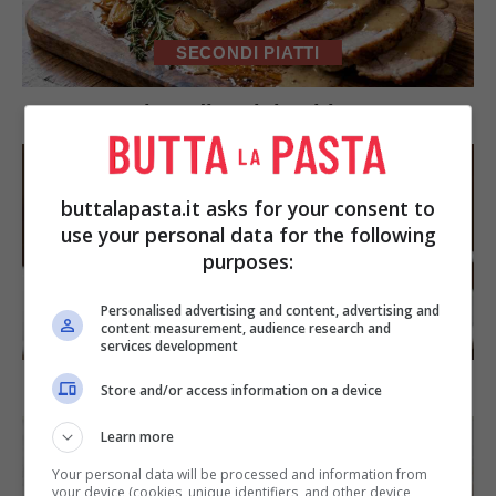
SECONDI PIATTI
Arista di maiale al latte
buttalapasta.it asks for your consent to
use your personal data for the following
purposes:
Personalised advertising and content, advertising and
DOLCI
content measurement, audience research and
services development
Torta di mele e cioccolato
Store and/or access information on a device
Learn more
Your personal data will be processed and information from
your device (cookies, unique identifiers, and other device