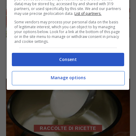
data) may be stored by, accessed by and shared with 319
partners, or used specifically by this site. We and our partners
may use precise geolocation data.
List of partners.
Some vendors may process your personal data on the basis
of legitimate interest, which you can object to by managing
DOLCI
your options below. Look for a link at the bottom of this page
or in the site menu to manage or withdraw consent in privacy
and cookie settings.
Cheesecake alle fragole
Consent
POTREBBE INTERESSARTI
Manage options
RACCOLTE DI RICETTE