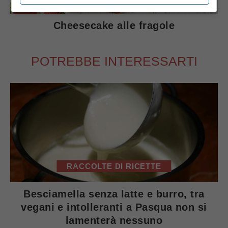
Cheesecake alle fragole
POTREBBE INTERESSARTI
RACCOLTE DI RICETTE
Besciamella senza latte e burro, tra
vegani e intolleranti a Pasqua non si
lamenterà nessuno