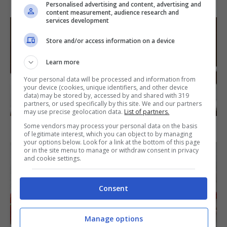
Arista di maiale al latte
Personalised advertising and content, advertising and
content measurement, audience research and
services development
Store and/or access information on a device
Learn more
Your personal data will be processed and information from
your device (cookies, unique identifiers, and other device
data) may be stored by, accessed by and shared with 319
DOLCI
partners, or used specifically by this site. We and our partners
may use precise geolocation data.
List of partners.
Some vendors may process your personal data on the basis
Torta di mele e cioccolato
of legitimate interest, which you can object to by managing
your options below. Look for a link at the bottom of this page
or in the site menu to manage or withdraw consent in privacy
and cookie settings.
Consent
Manage options
DOLCI