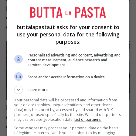
Le migliori lavastoviglie del 2024,
come scegliere l’elettrodomestico
che ti facilita la vita
buttalapasta.it asks for your consent to
use your personal data for the following
purposes:
Personalised advertising and content, advertising and
content measurement, audience research and
services development
Store and/or access information on a device
Learn more
Your personal data will be processed and information from
your device (cookies, unique identifiers, and other device
Piano cottura a induzione, i migliori
data) may be stored by, accessed by and shared with 319
partners, or used specifically by this site. We and our partners
del 2024: risparmiare sulla bolletta
may use precise geolocation data.
List of partners.
e mangiare bene
Some vendors may process your personal data on the basis
of legitimate interest, which you can object to by managing