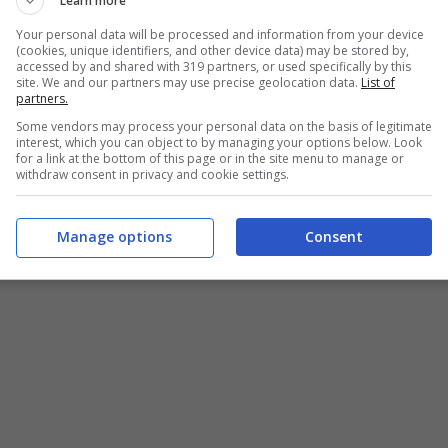
Learn more
Your personal data will be processed and information from your device
(cookies, unique identifiers, and other device data) may be stored by,
accessed by and shared with 319 partners, or used specifically by this
site. We and our partners may use precise geolocation data.
List of
partners.
Some vendors may process your personal data on the basis of legitimate
interest, which you can object to by managing your options below. Look
for a link at the bottom of this page or in the site menu to manage or
withdraw consent in privacy and cookie settings.
Manage options
Consent
Delizioso pesto di buccia di carote – buttalapasta.it