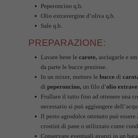
Peperoncino q.b.
Olio extravergine d’oliva q.b.
Sale q.b.
PREPARAZIONE:
Lavare bene le
carote,
asciugarle e smi
da parte le bucce preziose.
In un mixer, mettere le
bucce
di
carot
di
peperoncino,
un filo d’
olio extrave
Frullare il tutto fino ad ottenere una 
necessario si può aggiungere dell’acqu
Il pesto agrodolce ottenuto può essere 
crostini di pane o utilizzato come cond
Conservare eventuali avanzi in un bara