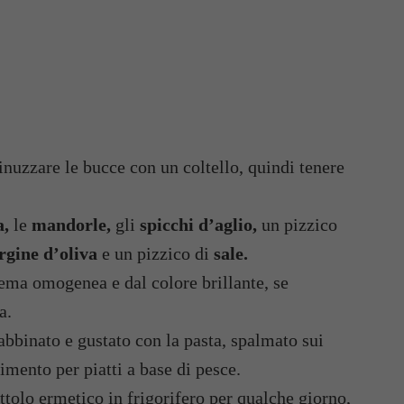
nuzzare le bucce con un coltello, quindi tenere
a,
le
mandorle,
gli
spicchi d’aglio,
un pizzico
rgine d’oliva
e un pizzico di
sale.
crema omogenea e dal colore brillante, se
a.
abbinato e gustato con la pasta, spalmato sui
imento per piatti a base di pesce.
ttolo ermetico in frigorifero per qualche giorno,