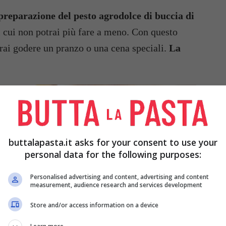
 preparazione del pesto agrodolce di buccia di
i cui non potrai più fare a meno. Con questo
trai godere un pranzo o una cena speciali.
La
buttalapasta.it asks for your consent to use your
personal data for the following purposes:
Personalised advertising and content, advertising and content
measurement, audience research and services development
Store and/or access information on a device