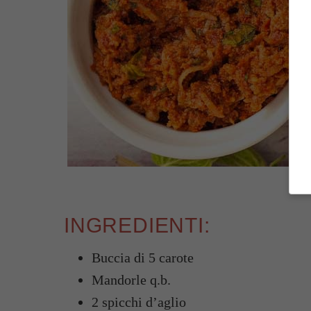
INGREDIENTI:
Buccia di 5 carote
Mandorle q.b.
2 spicchi d’aglio