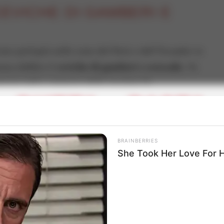
EVICHE DI GAMBERI E
uto perlopiù nelle zone del Perù e dell’Ecuador in
enza dubbio il
ceviche di gamberi e avocado.
Va
trare nella categoria delle
insalate fit
.
buttalapasta.it asks for your consent to use your
personal data for the following purposes:
Personalised advertising and content, advertising and content
measurement, audience research and services development
Store and/or access information on a device