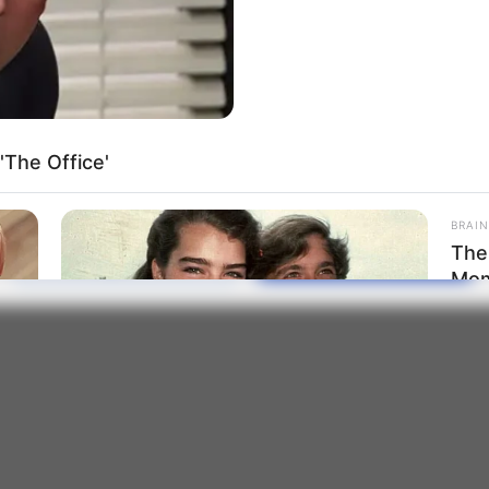
Learn more
Your personal data will be processed and information from your device
(cookies, unique identifiers, and other device data) may be stored by,
accessed by and shared with 319 partners, or used specifically by this
site. We and our partners may use precise geolocation data.
List of
partners.
Some vendors may process your personal data on the basis of legitimate
interest, which you can object to by managing your options below. Look
for a link at the bottom of this page or in the site menu to manage or
withdraw consent in privacy and cookie settings.
Manage options
Consent
come preparare il ceviche di gamberi e avocado – buttalapasta.it