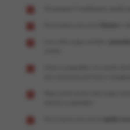
Ora prepara il condimento, quindi 
Fai la stessa cosa con il
limone
e i 
Lava sotto acqua corrente i
pomodor
ciotola.
Unisci ai pomodori i tre succhi che h
una consistenza più liscia e omogen
Dopo averlo lavato sotto acqua corre
uniscilo ai pomodori.
Fai la stessa cosa con la
cipolla ros