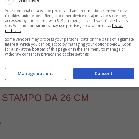
Learn more
Your personal data will be processed and information from your device
(cookies, unique identifiers, and other device data) may be stored by,
accessed by and shared with 319 partners, or used specifically by this
site. We and our partners may use precise geolocation data.
List of
partners.
Ferrero Rocher per decorare la cheesecake – buttalapasta.it
Some vendors may process your personal data on the basis of legitimate
interest, which you can object to by managing your options below. Look
for a link at the bottom of this page or in the site menu to manage or
iva della classica
Torta Ferrero Rocher
che si
withdraw consent in privacy and cookie settings.
che si tratta di una bontà unica e infatti conviene
che servono così la potete preparare subito!
Manage options
Consent
 STAMPO DA 26 CM
a