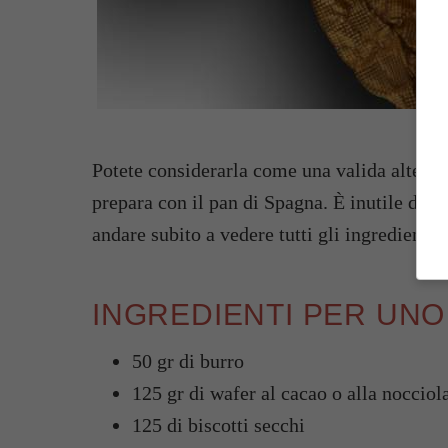
Potete considerarla come una valida alternat
prepara con il pan di Spagna. È inutile dire 
andare subito a vedere tutti gli ingredienti 
INGREDIENTI PER UNO
50 gr di burro
125 gr di wafer al cacao o alla nocciol
125 di biscotti secchi