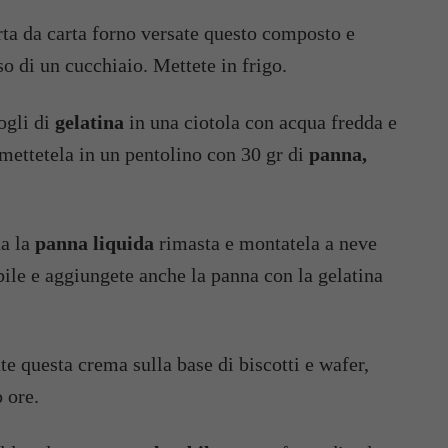
erta da carta forno versate questo composto e
o di un cucchiaio. Mettete in frigo.
fogli di
gelatina
in una ciotola con acqua fredda e
 mettetela in un pentolino con 30 gr di
panna,
da la
panna liquida
rimasta e montatela a neve
le e aggiungete anche la panna con la gelatina
ate questa crema sulla base di biscotti e wafer,
 ore.