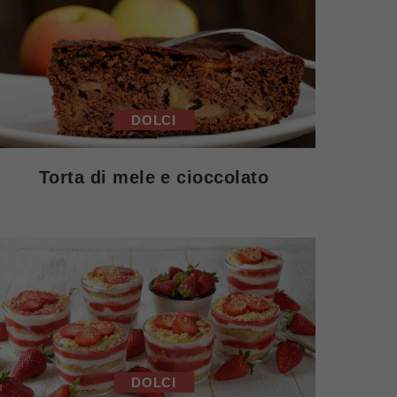
DOLCI
Torta di mele e cioccolato
DOLCI