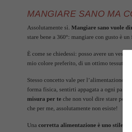
MANGIARE SANO MA CO
Assolutamente sì.
Mangiare sano vuole dir
stare bene a 360°: mangiare con gusto è un 
È come se chiedessi: posso avere un vestito
mio colore preferito, di un ottimo tessuto 
Stesso concetto vale per l’alimentazione. Puo
forma fisica, sentirti appagata a ogni pasto
misura per te
che non vuol dire stare peren
che per me, assolutamente non esiste!
Una
corretta alimentazione è uno stile di 