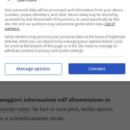
Learn more
Your personal data will be processed and information from your device
(cookies, unique identifiers, and other device data) may be stored by,
ndossare ogni giorno perché ti fa sentire bene,
accessed by and shared with 319 partners, or used specifically by this
site. We and our partners may use precise geolocation data.
List of
partners.
Some vendors may process your personal data on the basis of legitimate
interest, which you can object to by managing your options below. Look
for a link at the bottom of this page or in the site menu to manage or
NO CAMBIATO LE
withdraw consent in privacy and cookie settings.
DEGLI ITALIANI?
Manage options
Consent
o le abitudini alimentari degli italiani
, sia in
 maggiori informazioni sull’alimentazione in
ricette veloci
da fare in casa però, molto spesso,
 e scientificamente errate.