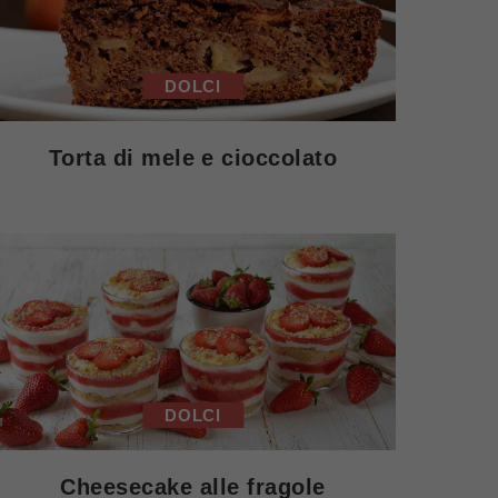
DOLCI
Torta di mele e cioccolato
DOLCI
Cheesecake alle fragole