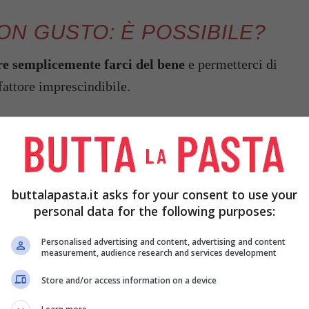
N GUSTO: È POSSIBILE?
e semplicemente farci del bene
e permetterci di
fattore imprescindibile.
 meraviglioso, che mi cada alla perfezione, del
e comodo? Assolutamente sì, basta farlo su misura.
i avere tutto, puoi stare in salute, in buona
buttalapasta.it asks for your consent to use your
. Basta avere un
‘alimentazione corretta e su
personal data for the following purposes:
nemente a dieta intesa come “dieta restrittiva”
Personalised advertising and content, advertising and content
measurement, audience research and services development
Store and/or access information on a device
vita
, il tuo e solo tuo stile di vita,
basato sulle tue