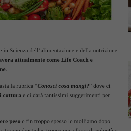
e in Scienza dell’alimentazione e della nutrizione
avora attualmente come Life Coach e
one
.
sta la rubrica “
Conosci cosa mangi?
” dove ci
i cottura
e ci darà tantissimi suggerimenti per
.
dere peso
e fin troppo spesso le molliamo dopo
e, troppo drastiche, troppa poca forza di volontà o