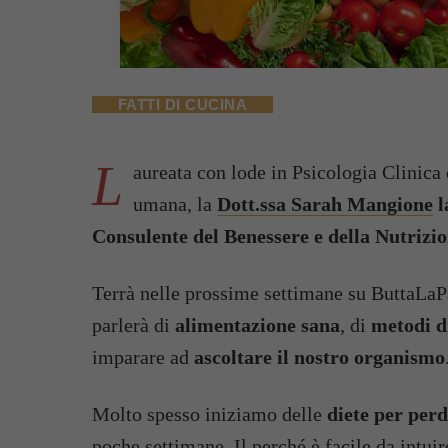
FATTI DI CUCINA
L
aureata con lode in Psicologia Clinica 
umana, la
Dott.ssa Sarah Mangione
l
Consulente del Benessere e della Nutrizi
Terrà nelle prossime settimane su ButtaLaPa
parlerà di
alimentazione sana
, di
metodi d
imparare ad
ascoltare il nostro organismo
Molto spesso iniziamo delle
diete per per
poche settimane. Il perché è facile da intuir