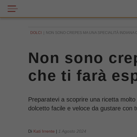
DOLCI
NON SONO CREPES MA UNA SPECIALITÀ INDIANA C
Non sono crep
che ti farà es
Preparatevi a scoprire una ricetta molto
dolcetto facile e veloce da gustare con tu
Di
Kati Irrente
|
1 Agosto 2024