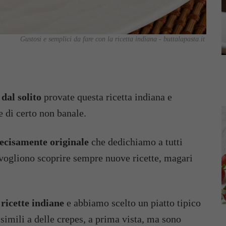
Gustosi e semplici da fare con la ricetta indiana - buttalapasta.it
dal solito
provate questa ricetta indiana e
e di certo non banale.
ecisamente originale
che dedichiamo a tutti
vogliono scoprire sempre nuove ricette, magari
i
ricette indiane
e abbiamo scelto un piatto tipico
 simili a delle crepes, a prima vista, ma sono