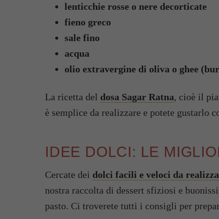
lenticchie rosse o nere decorticate
fieno greco
sale fino
acqua
olio extravergine di oliva o ghee (bur
La ricetta del
dosa Sagar Ratna
, cioè il pi
è semplice da realizzare e potete gustarlo
IDEE DOLCI: LE MIGLI
Cercate dei
dolci facili e veloci da realizz
nostra raccolta di dessert sfiziosi e buonis
pasto. Ci troverete tutti i consigli per prep