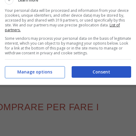
Learn more
Your personal data will be processed and information from your device
(cookies, unique identifiers, and other device data) may be stored by,
accessed by and shared with 319 partners, or used specifically by this
site. We and our partners may use precise geolocation data.
List of
partners.
Indian dosa, piatto tipico indiano – buttalapasta.it
Some vendors may process your personal data on the basis of legitimate
interest, which you can object to by managing your options below. Look
for a link at the bottom of this page or in the site menu to manage or
dure cotte e salse speziate
ma se volete provare
withdraw consent in privacy and cookie settings.
 ai vostri gusti. Di seguito potete scoprire la lista
Manage options
Consent
ssa troverete il link alla ricetta completa per
COMPRARE PER FARE I