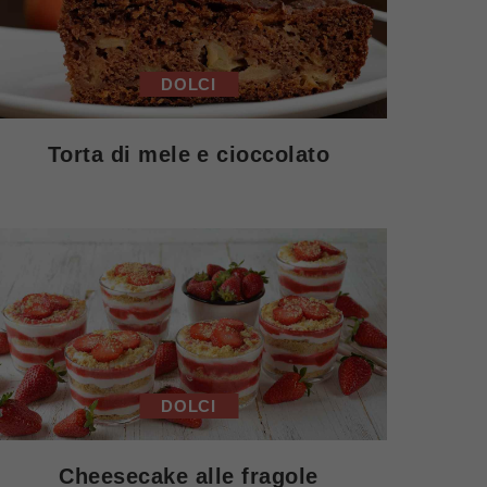
DOLCI
Torta di mele e cioccolato
DOLCI
Cheesecake alle fragole