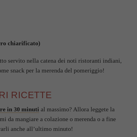
ro chiarificato)
atto servito nella catena dei noti ristoranti indiani,
 come snack per la merenda del pomeriggio!
ORI RICETTE
are in 30 minuti
al massimo? Allora leggete la
simi da mangiare a colazione o merenda o a fine
ararli anche all’ultimo minuto!