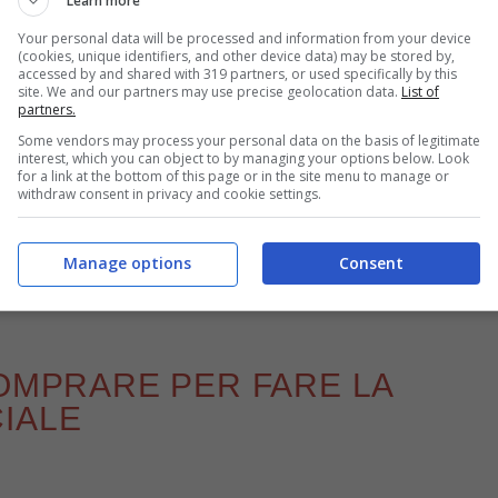
Learn more
Your personal data will be processed and information from your device
(cookies, unique identifiers, and other device data) may be stored by,
accessed by and shared with 319 partners, or used specifically by this
site. We and our partners may use precise geolocation data.
List of
partners.
Some vendors may process your personal data on the basis of legitimate
interest, which you can object to by managing your options below. Look
Come fare la torta paradiso con la ricetta facile – buttalapasta.it
for a link at the bottom of this page or in the site menu to manage or
withdraw consent in privacy and cookie settings.
o è una sorta di variazione sul tema, si tratta di
are i baffi. Infatti non è solo deliziosa come una
Manage options
Consent
raordinariamente soffice.
COMPRARE PER FARE LA
IALE