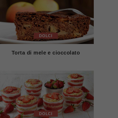
DOLCI
Torta di mele e cioccolato
DOLCI