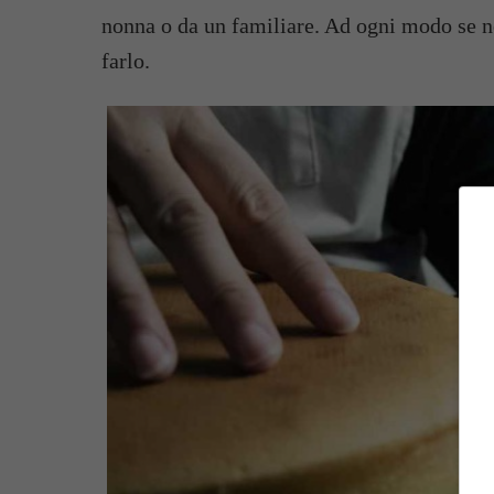
nonna o da un familiare. Ad ogni modo se n
farlo.