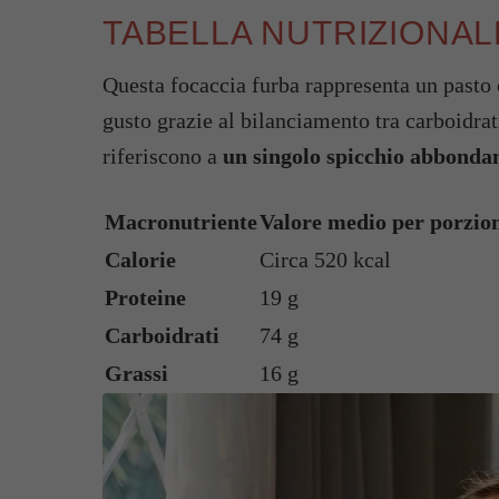
TABELLA NUTRIZIONA
Questa focaccia furba rappresenta un pasto 
gusto grazie al bilanciamento tra carboidrati
riferiscono a
un singolo spicchio abbonda
Macronutriente
Valore medio per porzio
Calorie
Circa 520 kcal
Proteine
19 g
Carboidrati
74 g
Grassi
16 g