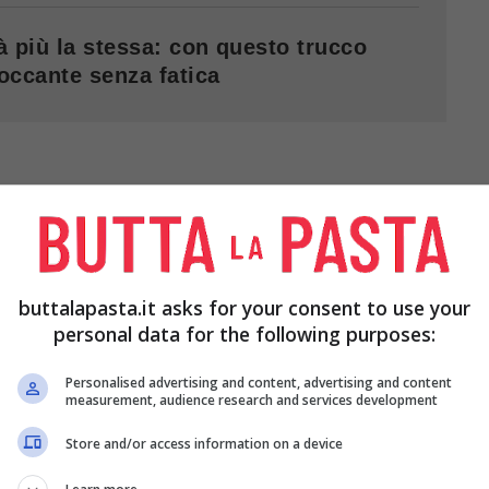
à più la stessa: con questo trucco
roccante senza fatica
 per lato)
ERSONE:
buttalapasta.it asks for your consent to use your
personal data for the following purposes:
 sapore più rustico)
Personalised advertising and content, advertising and content
te
measurement, audience research and services development
(più quello per la padella)
Store and/or access information on a device
te salate (circa 15g)