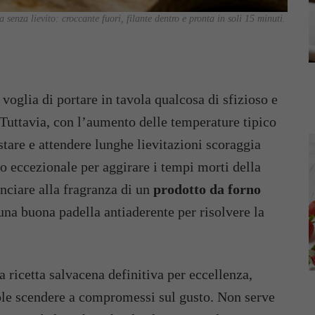
 senza lievito: croccante fuori, filante dentro e pronta in soli 15 minuti.
 voglia di portare in tavola qualcosa di sfizioso e
. Tuttavia, con l’aumento delle temperature tipico
stare e attendere lunghe lievitazioni scoraggia
co eccezionale per aggirare i tempi morti della
nciare alla fragranza di un
prodotto da forno
una buona padella antiaderente per risolvere la
a ricetta salvacena definitiva per eccellenza,
ole scendere a compromessi sul gusto. Non serve