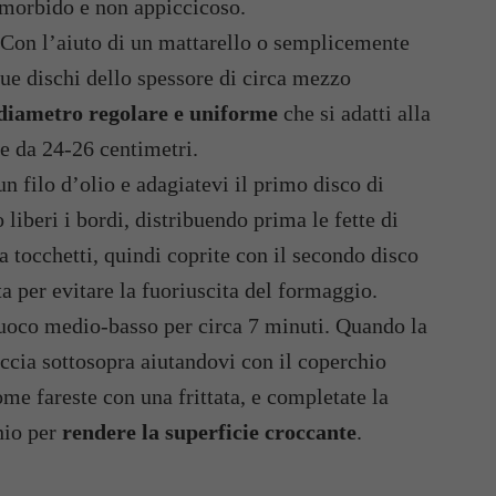
, morbido e non appiccicoso.
. Con l’aiuto di un mattarello o semplicemente
due dischi dello spessore di circa mezzo
diametro regolare e uniforme
che si adatti alla
te da 24-26 centimetri.
n filo d’olio e adagiatevi il primo disco di
 liberi i bordi, distribuendo prima le fette di
a tocchetti, quindi coprite con il secondo disco
ta per evitare la fuoriuscita del formaggio.
fuoco medio-basso per circa 7 minuti. Quando la
caccia sottosopra aiutandovi con il coperchio
ome fareste con una frittata, e completate la
hio per
rendere la superficie croccante
.