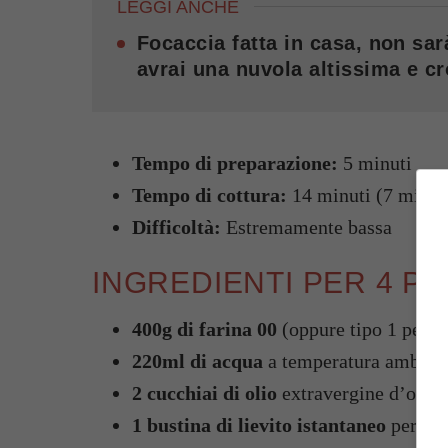
LEGGI ANCHE
Focaccia fatta in casa, non sar
avrai una nuvola altissima e c
Tempo di preparazione:
5 minuti
Tempo di cottura:
14 minuti (7 minuti
Difficoltà:
Estremamente bassa
INGREDIENTI PER 4 P
400g di farina 00
(oppure tipo 1 per un
220ml di acqua
a temperatura ambien
2 cucchiai di olio
extravergine d’oliva 
1 bustina di lievito istantaneo
per tor