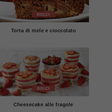
DOLCI
Torta di mele e cioccolato
DOLCI
Cheesecake alle fragole