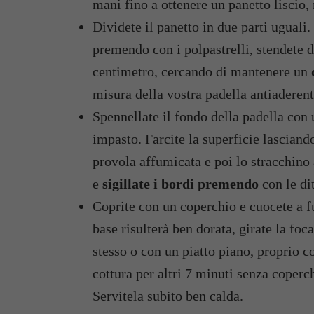
mani fino a ottenere un panetto liscio
Dividete il panetto in due parti uguali
premendo con i polpastrelli, stendete 
centimetro, cercando di mantenere un
misura della vostra padella antiaderen
Spennellate il fondo della padella con u
impasto. Farcite la superficie lasciando
provola affumicata e poi lo stracchino 
e
sigillate i bordi premendo
con le di
Coprite con un coperchio e cuocete a 
base risulterà ben dorata, girate la fo
stesso o con un piatto piano, proprio c
cottura per altri 7 minuti senza coperc
Servitela subito ben calda.