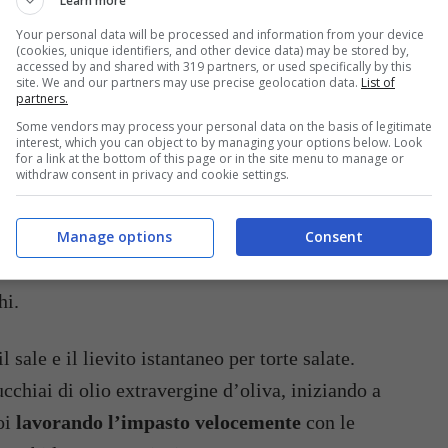
Learn more
occiolati)
Your personal data will be processed and information from your device
tili
(cookies, unique identifiers, and other device data) may be stored by,
accessed by and shared with 319 partners, or used specifically by this
site. We and our partners may use precise geolocation data.
List of
partners.
SSO DOPO PASSO PER UNA
Some vendors may process your personal data on the basis of legitimate
interest, which you can object to by managing your options below. Look
for a link at the bottom of this page or in the site menu to manage or
withdraw consent in privacy and cookie settings.
al centro, il segreto risiede nella gestione della
e i primi minuti. Seguite attentamente questi
Manage options
Consent
manuale
e una consistenza finale incredibilmente
hi.
l sale e il lievito istantaneo per torte salate.
ucchiai di olio extravergine d’oliva, iniziando a
oi
lavorando l’impasto velocemente
con le