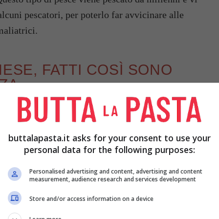
cuni pescatori, per poterlo far avvicinare alle
aliatrici.
NESE, FATTI COSÌ SONO
ZZA
ce da preparare e anche parecchio saporito. Anche
 di braciole e si basano su delle fettine di pesce
buttalapasta.it asks for your consent to use your
i, si caratterizzano per la presenza di pangrattato,
personal data for the following purposes:
pperi.
Personalised advertising and content, advertising and content
measurement, audience research and services development
Store and/or access information on a device