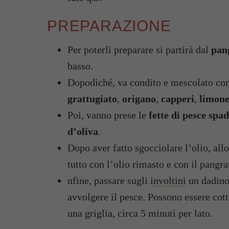
PREPARAZIONE
Per poterli preparare si partirà dal
pan
basso.
Dopodiché, va condito e mescolato co
grattugiato
,
origano
,
capperi
,
limon
Poi, vanno prese le
fette di pesce spa
d’oliva
.
Dopo aver fatto sgocciolare l’olio, allo
tutto con l’olio rimasto e con il pangra
nfine, passare sugli
involtini
un dadino 
avvolgere il pesce. Possono essere cott
una griglia, circa 5 minuti per lato.