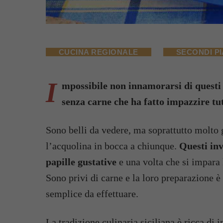
CUCINA REGIONALE
SECONDI PI
I
mpossibile non innamorarsi di questi gu
senza carne che ha fatto impazzire tut
Sono belli da vedere, ma soprattutto molto g
l’acquolina in bocca a chiunque.
Questi inv
papille gustative
e una volta che si impara 
Sono privi di carne e la loro preparazione è 
semplice da effettuare.
La tradizione culinaria siciliana è ricca di in