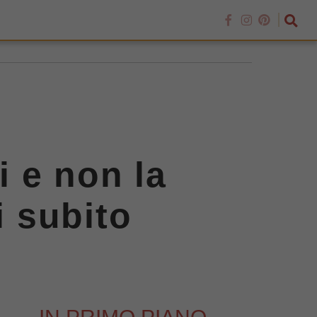
i e non la
i subito