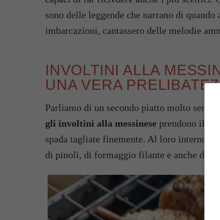
sono delle leggende che narrano di quando al
imbarcazioni, cantassero delle melodie amm
INVOLTINI ALLA MESSI
UNA VERA PRELIBATE
Parliamo di un secondo piatto molto sempli
gli involtini alla messinese
prendono il nome
spada tagliate finemente. Al loro interno, po
di pinoli, di formaggio filante e anche di ca