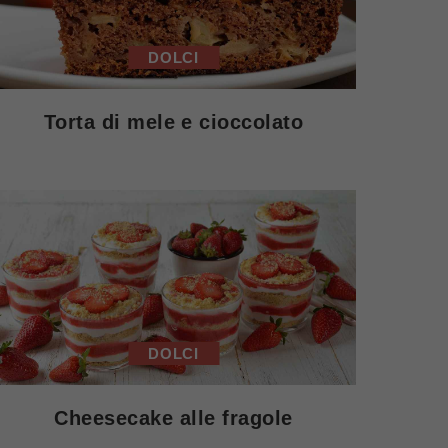
DOLCI
Torta di mele e cioccolato
DOLCI
Cheesecake alle fragole