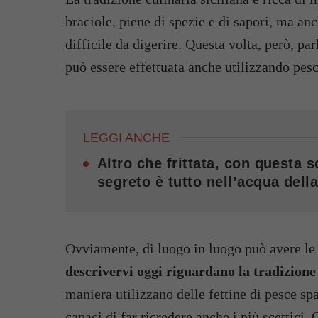
braciole, piene di spezie e di sapori, ma an
difficile da digerire. Questa volta, però, pa
può essere effettuata anche utilizzando pesc
LEGGI ANCHE
Altro che frittata, con questa s
segreto è tutto nell’acqua dell
Ovviamente, di luogo in luogo può avere le
descrivervi oggi riguardano la tradizione
maniera utilizzano delle fettine di pesce sp
capaci di far ricredere anche i più scettici.