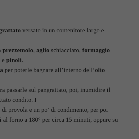
grattato
versato in un contenitore largo e
n
prezzemolo
,
aglio
schiacciato,
formaggio
e
e
pinoli
.
da
per poterle bagnare all’interno dell’
olio
ra passarle sul pangrattato, poi, inumidire il
ttato condito. I
di provola e un po’ di condimento, per poi
i al forno a 180° per circa 15 minuti, oppure su