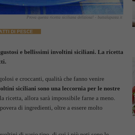
Prova questa ricetta siciliana deliziosa! - buttalapasta.it
ATTI DI PESCE
stosi e bellissimi involtini siciliani. La ricetta
ti.
olosi e croccanti, qualità che fanno venire
oltini siciliani sono una leccornia per le nostre
la ricetta, allora sarà impossibile farne a meno.
povera di ingredienti, oltre a essere molto
voltini di vario tipo, di cui i più noti sono le