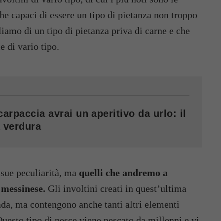
che capaci di essere un tipo di pietanza non troppo
rliamo di un tipo di pietanza priva di carne e che
e di vario tipo.
carpaccia avrai un aperitivo da urlo: il
a verdura
 sue peculiarità, ma
quelli che andremo a
 messinese.
Gli involtini creati in quest’ultima
ada, ma contengono anche tanti altri elementi
 Questo tipo di pesce viene pescato da millenni e vi