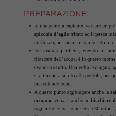
PREPARAZIONE:
In una pentola capiente, versare un po’
spicchio d’aglio
tritato ed il
pesce
mist
merluzzo, pescatrice e gamberetti, o op
Far rosolare per bene, tenendo la fiam
rilascerà dell’acqua, è in questo mome
evaporare tutto. Una volta asciugato, 
si attaccherà subito alla pentola, per 
mescolando bene.
A questo punto aggiungere anche la
sa
origano.
Versare anche un
bicchiere 
ragù a fuoco basso per circa 30 minuti,