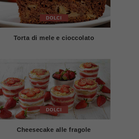
DOLCI
Torta di mele e cioccolato
DOLCI
Cheesecake alle fragole