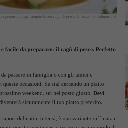
e preparare degli spaghetti con ragù di pesce deliziosi - buttalapasta.it
o e facile da preparare: il ragù di pesce. Perfetto
a passare in famiglia o con gli amici e
 queste occasioni. Se stai cercando un piatto
l prossimo weekend, sei nel posto giusto.
Devi
diventerà sicuramente il tuo piatto preferito.
sapori delicati e intensi, è una variante raffinata e
Segui questa ricetta passo passo e sarai in grado di