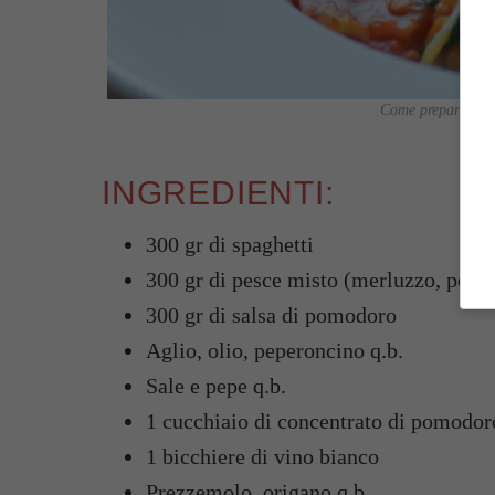
Come preparare deg
INGREDIENTI:
300 gr di spaghetti
300 gr di pesce misto (merluzzo, pesca
300 gr di salsa di pomodoro
Aglio, olio, peperoncino q.b.
Sale e pepe q.b.
1 cucchiaio di concentrato di pomodor
1 bicchiere di vino bianco
Prezzemolo, origano q.b.