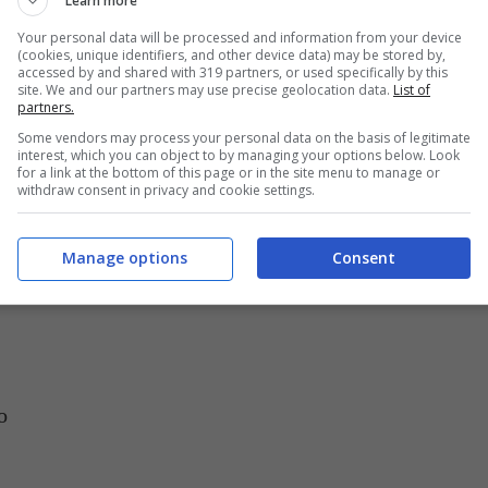
Learn more
Your personal data will be processed and information from your device
(cookies, unique identifiers, and other device data) may be stored by,
accessed by and shared with 319 partners, or used specifically by this
site. We and our partners may use precise geolocation data.
List of
partners.
li spaghetti con ragù di pesce deliziosi e d’impatto – buttalapasta.it
Some vendors may process your personal data on the basis of legitimate
interest, which you can object to by managing your options below. Look
for a link at the bottom of this page or in the site menu to manage or
withdraw consent in privacy and cookie settings.
Manage options
Consent
trice, gamberetti)
o