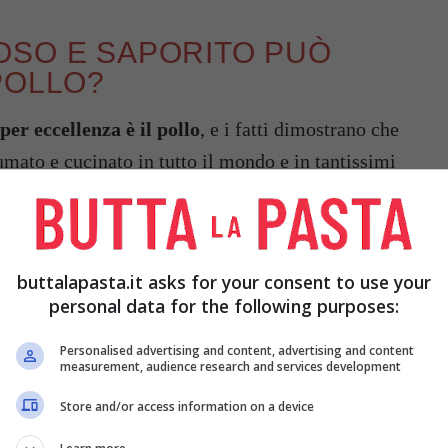
OSO E SAPORITO PUÒ
POLLO?
per eccellenza è il pollo
, e i fatti dimostrano che
mato e cucinato in tutto il mondo e in tantissimi
mai il gusto e saper stupire all’occorrenza
gli ospiti da soddisfare e coccolare.
buttalapasta.it asks for your consent to use your
personal data for the following purposes:
Personalised advertising and content, advertising and content
measurement, audience research and services development
Store and/or access information on a device