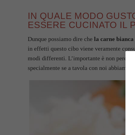
IN QUALE MODO GUST
ESSERE CUCINATO IL 
Dunque possiamo dire che
la carne bianca 
in effetti questo cibo viene veramente consu
modi differenti. L’importante è non perdere 
specialmente se a tavola con noi abbiamo de