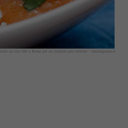
 anche un riso ribe o Roma per un risultato più cremoso – buttalapasta.it