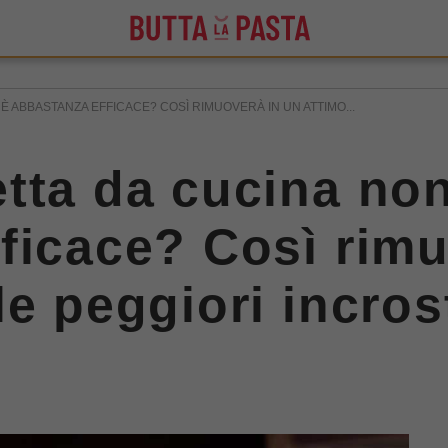
È ABBASTANZA EFFICACE? COSÌ RIMUOVERÀ IN UN ATTIMO...
tta da cucina non
ficace? Così rimu
le peggiori incros