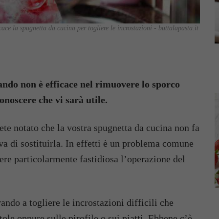
ace la spugnetta da cucina per togliere le incrostazioni - buttalapasta.it
sando non è efficace nel rimuovere lo sporco
onoscere che vi sarà utile.
avete notato che la vostra spugnetta da cucina non fa
va di sostituirla. In effetti è un problema comune
ere particolarmente fastidiosa l’operazione del
ndo a togliere le incrostazioni difficili che
tole oppure sulle pirofile o sui piatti. Ebbene c’è