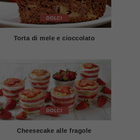
DOLCI
Torta di mele e cioccolato
DOLCI
Cheesecake alle fragole