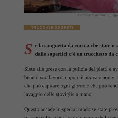
Ecco come rendere più effic
TRUCCHI E SEGRETI
S
e la spugnetta da cucina che state u
dalle superfici c’è un trucchetto da c
Siete alle prese con la pulizia dei piatti e 
bene il suo lavoro, eppure è nuova e non vi 
che può capitare ogni giorno e che può rend
lavaggio delle stoviglie a mano.
Questo accade in special modo se state prova
restano sulle superfici di tegami e delle pen