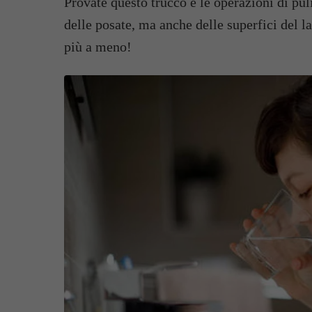
Provate questo trucco e le operazioni di puli
delle posate, ma anche delle superfici del la
più a meno!