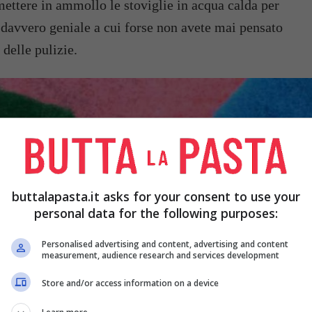
mettere in ammollo le stoviglie in acqua calda per
 davvero geniale a cui forse non avete mai pensato
 delle pulizie.
buttalapasta.it asks for your consent to use your
personal data for the following purposes:
Personalised advertising and content, advertising and content
measurement, audience research and services development
Store and/or access information on a device