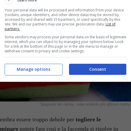
Learn more
Your personal data will be processed and information from your device
(cookies, unique identifiers, and other device data) may be stored by,
accessed by and shared with 319 partners, or used specifically by this
site. We and our partners may use precise geolocation data.
List of
partners.
Some vendors may process your personal data on the basis of legitimate
interest, which you can object to by managing your options below. Look
for a link at the bottom of this page or in the site menu to manage or
withdraw consent in privacy and cookie settings.
Manage options
Consent
Spugnette da cucina, come renderle più efficaci contro le
sembra essere troppo debole per
togliere le
liminare
potete fare così e la faccenda si risolve in