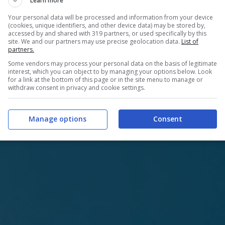
Learn more
osciuto per alcuni, per altri no, è quello di
Your personal data will be processed and information from your device
 con della pellicola alimentare
. La maggior parte
(cookies, unique identifiers, and other device data) may be stored by,
accessed by and shared with 319 partners, or used specifically by this
ia del rilascio di etilene, sostanza naturalmente
site. We and our partners may use precise geolocation data.
List of
partners.
o la sua produzione avendo come conseguenza una
Some vendors may process your personal data on the basis of legitimate
interest, which you can object to by managing your options below. Look
entichiamoci poi che a contatto con mele, pere e
for a link at the bottom of this page or in the site menu to manage or
withdraw consent in privacy and cookie settings.
Manage options
Consent