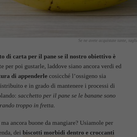
Se ne avete acquistate tante, tagl
o di carta per il pane se il nostro obiettivo è
 per poi gustarle, laddove siano ancora verdi ed
tura di appenderle
cosicché l’ossigeno sia
istribuito e in grado di mantenere i processi di
tolando:
sacchetto per il pane se le banane sono
rando troppo in fretta.
i, ma ancora buone da mangiare? Usiamole per
enda, dei
biscotti morbidi dentro e croccanti