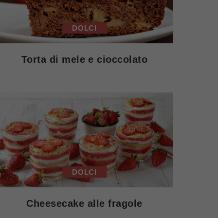
DOLCI
Torta di mele e cioccolato
DOLCI
Cheesecake alle fragole