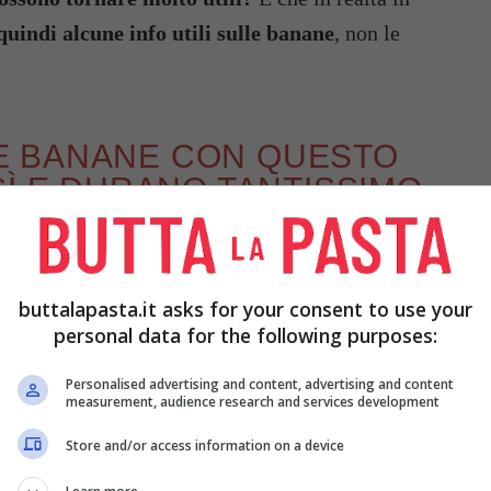
uindi alcune info utili sulle banane
, non le
E BANANE CON QUESTO
SÌ E DURANO TANTISSIMO,
I
on molta meno facilità quando la temperatura
buttalapasta.it asks for your consent to use your
i tendono a conservarle all’interno del frigorifero,
personal data for the following purposes:
iate in un luogo sì fresco, ma asciutto e lontano
Con il caldo che stiamo affrontando quotidianamente
Personalised advertising and content, advertising and content
measurement, audience research and services development
perdono è un vero peccato!
Store and/or access information on a device
are alcuni piani per evitare che ciò avvenga,