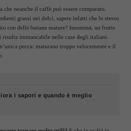
ia che neanche il caffè può essere comparato.
dienti grassi nei dolci, sapete infatti che lo stesso
tuito con delle banane mature? Insomma, un frutto
 risulta immancabile nelle case degli italiani.
un’unica pecca: maturano troppo velocemente e il
o.
iora i sapori e quando è meglio
possono tornare molto utili?
E che in realtà in