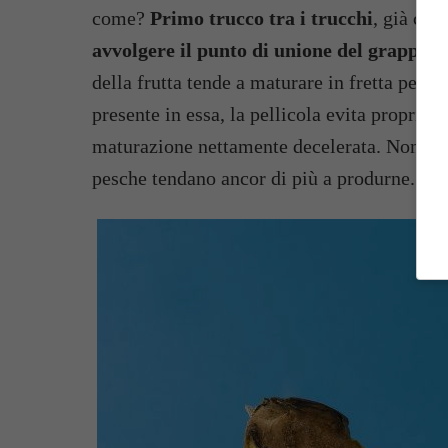
come?
Primo trucco tra i trucchi
, già con
avvolgere il punto di unione del grappolo
della frutta tende a maturare in fretta per v
presente in essa, la pellicola evita propri
maturazione nettamente decelerata. Non dim
pesche tendano ancor di più a produrne.