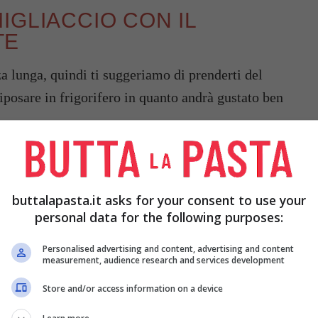
IGLIACCIO CON IL
TE
a lunga, quindi ti suggeriamo di prenderti del
iposare in frigorifero in quanto andrà gustato ben
buttalapasta.it asks for your consent to use your
personal data for the following purposes:
Personalised advertising and content, advertising and content
measurement, audience research and services development
Store and/or access information on a device