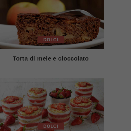
DOLCI
Torta di mele e cioccolato
DOLCI