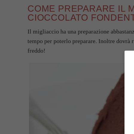
COME PREPARARE IL M
CIOCCOLATO FONDEN
Il migliaccio ha una preparazione abbastanz
tempo per poterlo preparare. Inoltre dovrà r
freddo!