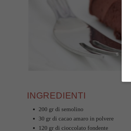
INGREDIENTI
200 gr di semolino
30 gr di cacao amaro in polvere
120 gr di cioccolato fondente