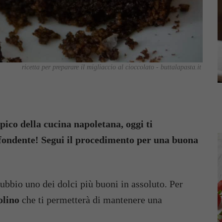
ricetta per preparare il migliaccio al cioccolato - buttalapasta.it
ipico della cucina napoletana, oggi ti
 fondente! Segui il procedimento per una buona
bbio uno dei dolci più buoni in assoluto. Per
olino
che ti permetterà di mantenere una