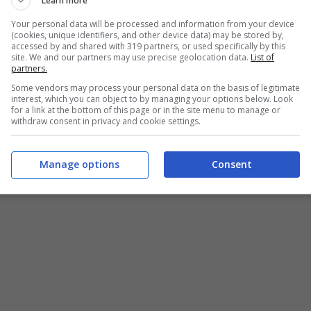
Learn more
Your personal data will be processed and information from your device
(cookies, unique identifiers, and other device data) may be stored by,
accessed by and shared with 319 partners, or used specifically by this
site. We and our partners may use precise geolocation data.
List of
partners.
Some vendors may process your personal data on the basis of legitimate
interest, which you can object to by managing your options below. Look
for a link at the bottom of this page or in the site menu to manage or
withdraw consent in privacy and cookie settings.
Manage options
Consent
ricetta per preparare il migliaccio al cioccolato – buttalapasta.it