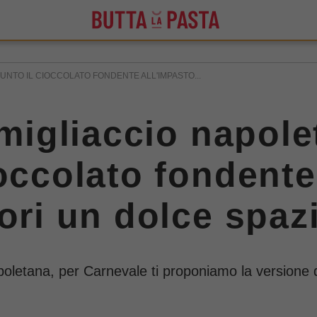
IUNTO IL CIOCCOLATO FONDENTE ALL'IMPASTO...
 migliaccio napol
occolato fondente
ori un dolce spaz
oletana, per Carnevale ti proponiamo la versione de