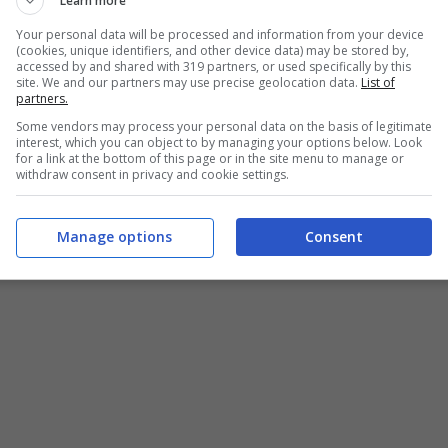
Learn more
e caratteristiche e ce ne sono diversi per ogni
Your personal data will be processed and information from your device
amo realizzato
una guida pratica sui migliori
(cookies, unique identifiers, and other device data) may be stored by,
accessed by and shared with 319 partners, or used specifically by this
un tostapane versatile e che sappia svolgere
site. We and our partners may use precise geolocation data.
List of
partners.
 progettato, allora per noi la scelta migliore è il
Some vendors may process your personal data on the basis of legitimate
interest, which you can object to by managing your options below. Look
lettrodomestico
compatto ma che allo stesso
for a link at the bottom of this page or in the site menu to manage or
withdraw consent in privacy and cookie settings.
 un doppio ampio scompartimento per le fette di
 e un vassoio raccoglibriciole rimovibile.
Manage options
Consent
I