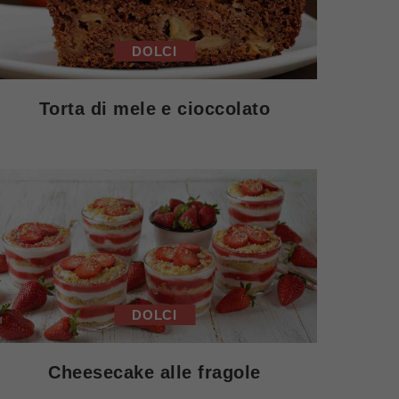
DOLCI
Torta di mele e cioccolato
DOLCI
Cheesecake alle fragole