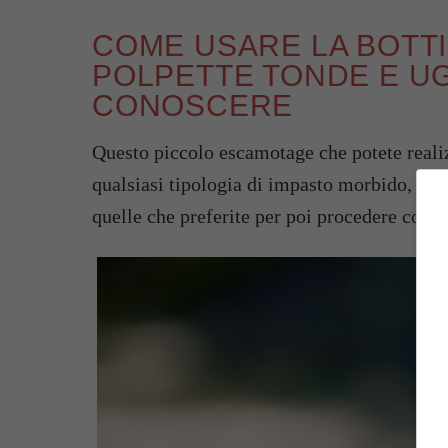
COME USARE LA BOTTI
POLPETTE TONDE E UG
CONOSCERE
Questo piccolo escamotage che potete realiz
qualsiasi tipologia di impasto morbido, quin
quelle che preferite per poi procedere come