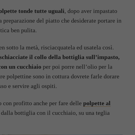
olpette tonde tutte uguali
, dopo aver impastato
 la preparazione del piatto che desiderate portare in
tica ben pulita.
ben sotto la metà, risciacquatela ed usatela così.
schiacciate il collo della bottiglia sull’impasto,
 con un cucchiaio
per poi porre nell’olio per la
tre polpettine sono in cottura dovrete farle dorare
o e servire agli ospiti.
con profitto anche per fare delle
polpette al
 dalla bottiglia con il cucchiaio, su una teglia