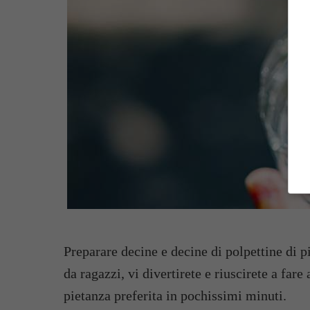
Preparare decine e decine di polpettine di 
da ragazzi, vi divertirete e riuscirete a fare
pietanza preferita in pochissimi minuti.