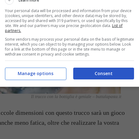
Learn more
Your personal data will be processed and information from your device
(cookies, unique identifiers, and other device data) may be stored by,
accessed by and shared with 319 partners, or used specifically by this
site. We and our partners may use precise geolocation data.
List of
partners.
Some vendors may process your personal data on the basis of legitimate
interest, which you can object to by managing your options below. Look
for a link at the bottom of this page or in the site menu to manage or
withdraw consent in privacy and cookie settings.
Manage options
Consent
Il trucco con la bottiglia è geniale – buttalapasta.it
piccole dimensioni con questo trucco sarà un gioco
 anche meno fatica, oltre che realizzare la vostra