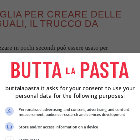
GLIA PER CREARE DELLE
UALI, IL TRUCCO DA
zare in pochi secondi può essere usato per
di scegliete tra le
ricette di polpette sfiziose
 vi indichiamo.
buttalapasta.it asks for your consent to use your
personal data for the following purposes:
Personalised advertising and content, advertising and content
measurement, audience research and services development
Store and/or access information on a device