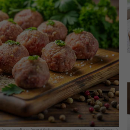
lpette uguali e in fretta è facilissimo con questo trucco - buttalapasta.it