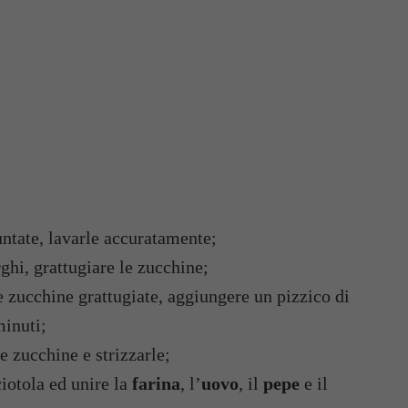
ntate, lavarle accuratamente;
rghi, grattugiare le zucchine;
e zucchine grattugiate, aggiungere un pizzico di
minuti;
e zucchine e strizzarle;
ciotola ed unire la
farina
, l’
uovo
, il
pepe
e il