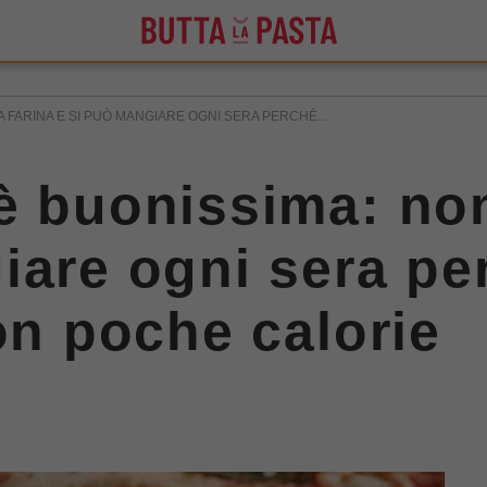
A FARINA E SI PUÒ MANGIARE OGNI SERA PERCHÉ...
è buonissima: non 
iare ogni sera pe
on poche calorie