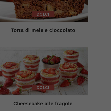
DOLCI
Torta di mele e cioccolato
DOLCI
Cheesecake alle fragole