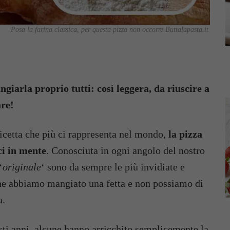
Posa la farina classica, per questa pizza non occorre Buttalapasta.it
giarla proprio tutti: così leggera, da riuscire a
are!
icetta che più ci rappresenta nel mondo,
la pizza
ci in mente
. Conosciuta in ogni angolo del nostro
‘
originale
‘ sono da sempre le più invidiate e
, ne abbiamo mangiato una fetta e non possiamo di
a.
sti anni, alcune hanno arricchito semplicemente la