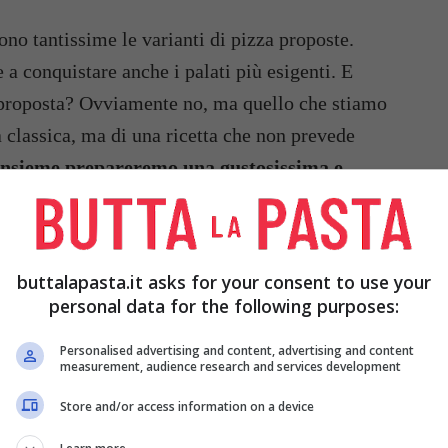
no tantissime le varianti di pizza proposte.
 a conquistare anche i palati più esigenti. E
 proposta? Ovviamente no, ma quello che stiamo
a classica, ma di una ricetta che non prevede
 insieme prepareremo una gustosissima e
buttalapasta.it asks for your consent to use your
personal data for the following purposes:
Personalised advertising and content, advertising and content
measurement, audience research and services development
Store and/or access information on a device