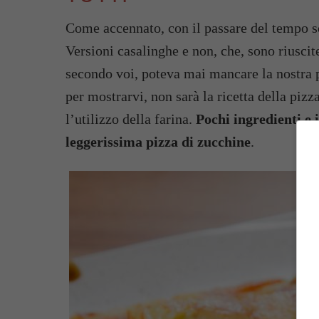
Come accennato, con il passare del tempo so
Versioni casalinghe e non, che, sono riuscite
secondo voi, poteva mai mancare la nostra
per mostrarvi, non sarà la ricetta della pizz
l’utilizzo della farina.
Pochi ingredienti e
leggerissima pizza di zucchine
.