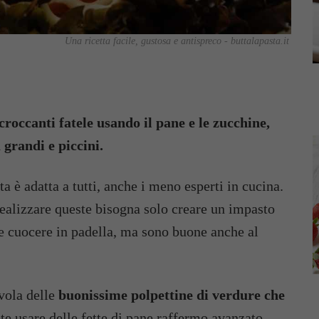
Una ricetta facile, gustosa e antispreco - buttalapasta.it
croccanti fatele usando il pane e le zucchine,
 grandi e piccini.
 è adatta a tutti, anche i meno esperti in cucina.
realizzare queste bisogna solo creare un impasto
e cuocere in padella, ma sono buone anche al
vola delle
buonissime polpettine di verdure che
ete usare delle fette di pane raffermo avanzato.