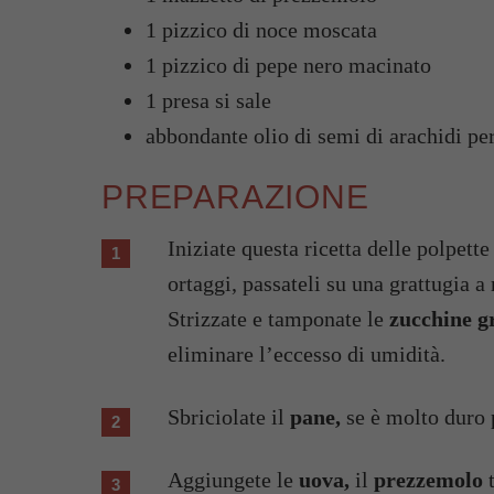
1 pizzico di noce moscata
1 pizzico di pepe nero macinato
1 presa si sale
abbondante olio di semi di arachidi per
PREPARAZIONE
Iniziate questa ricetta delle polpett
ortaggi, passateli su una grattugia a
Strizzate e tamponate le
zucchine g
eliminare l’eccesso di umidità.
Sbriciolate il
pane,
se è molto duro p
Aggiungete le
uova,
il
prezzemolo
t