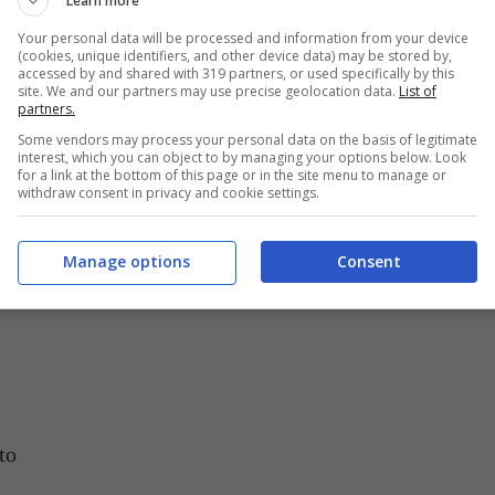
Learn more
Your personal data will be processed and information from your device
(cookies, unique identifiers, and other device data) may be stored by,
accessed by and shared with 319 partners, or used specifically by this
site. We and our partners may use precise geolocation data.
List of
partners.
oppo umido potete unire anche un cucchiaio di farina – buttalapasta.it
Some vendors may process your personal data on the basis of legitimate
interest, which you can object to by managing your options below. Look
i questi bocconcini fritti sono pochi ingredienti
for a link at the bottom of this page or in the site menu to manage or
withdraw consent in privacy and cookie settings.
rarli subito, sono buonissimi anche freddi.
Manage options
Consent
ATTRO PERSONE
to