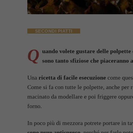
SECONDI PIATTI
Q
uando volete gustare delle polpette 
sono tanto sfiziose che piaceranno a
Una
ricetta di facile esecuzione
come questa
Come si fa con tutte le polpette, anche per 
macinato da modellare e poi friggere oppur
forno.
In poco più di mezzora potrete portare in ta
sono pure antispreco
, perché per farle pot