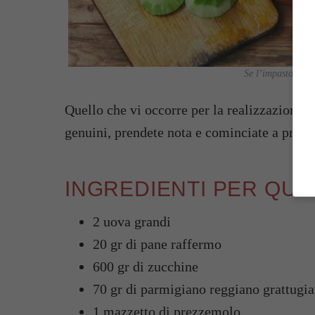
Se l’impasto è tr
Quello che vi occorre per la realizzazione d
genuini, prendete nota e cominciate a prepa
INGREDIENTI PER QU
2 uova grandi
20 gr di pane raffermo
600 gr di zucchine
70 gr di parmigiano reggiano grattugia
1 mazzetto di prezzemolo