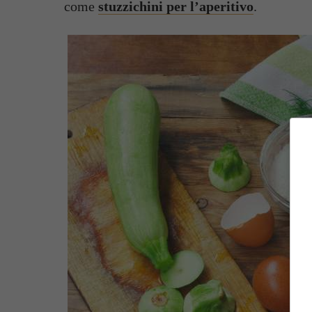
come
stuzzichini per l’aperitivo
.