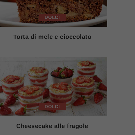
DOLCI
Torta di mele e cioccolato
DOLCI
Cheesecake alle fragole