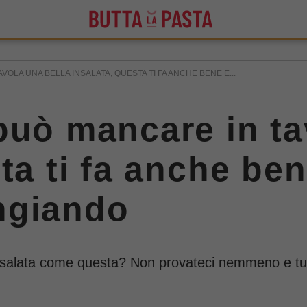
OLA UNA BELLA INSALATA, QUESTA TI FA ANCHE BENE E...
può mancare in ta
ta ti fa anche be
ngiando
nsalata come questa? Non provateci nemmeno e tuffat