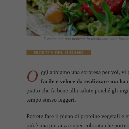
D'estate non può mancare in tavola una bella insala
RICETTE DEL GIORNO
O
ggi abbiamo una sorpresa per voi, vi
facile e veloce da realizzare ma ha 
piatto che fa bene alla salute poiché gli in
tempo stesso leggeri.
Potrete fare il pieno di proteine vegetali e 
più è una pietanza super colorata che porte