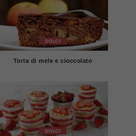
DOLCI
Torta di mele e cioccolato
DOLCI