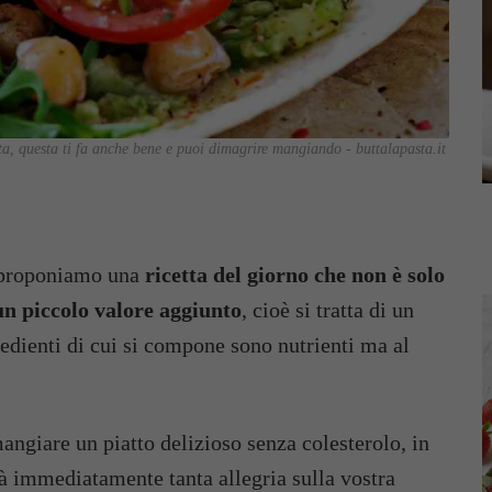
ta, questa ti fa anche bene e puoi dimagrire mangiando - buttalapasta.it
 proponiamo una
ricetta del giorno che non è solo
un piccolo valore aggiunto
, cioè si tratta di un
gredienti di cui si compone sono nutrienti ma al
mangiare un piatto delizioso senza colesterolo, in
rà immediatamente tanta allegria sulla vostra