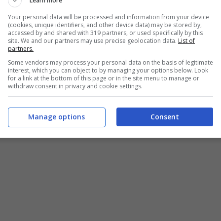
Learn more
 che forniscono un ottimo apporto di proteine
Your personal data will be processed and information from your device
(cookies, unique identifiers, and other device data) may be stored by,
a subito? Ecco quello che vi serve!
accessed by and shared with 319 partners, or used specifically by this
site. We and our partners may use precise geolocation data.
List of
partners.
Some vendors may process your personal data on the basis of legitimate
COMPRARE PER FARE
interest, which you can object to by managing your options below. Look
for a link at the bottom of this page or in the site menu to manage or
UTE
withdraw consent in privacy and cookie settings.
Manage options
Consent