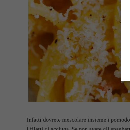
Infatti dovrete mescolare insieme i pomodori
i filetti di acciuga. Se non avete gli spaghe