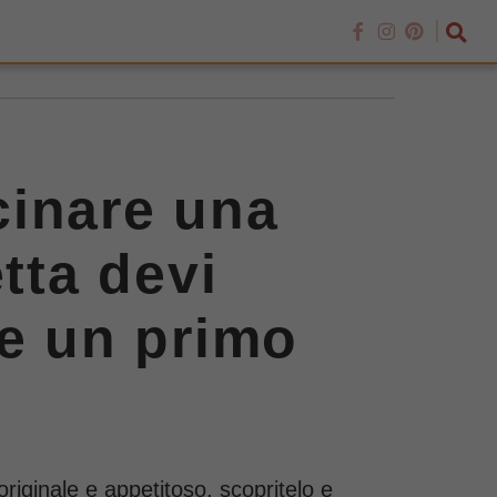
cinare una
tta devi
re un primo
originale e appetitoso, scopritelo e