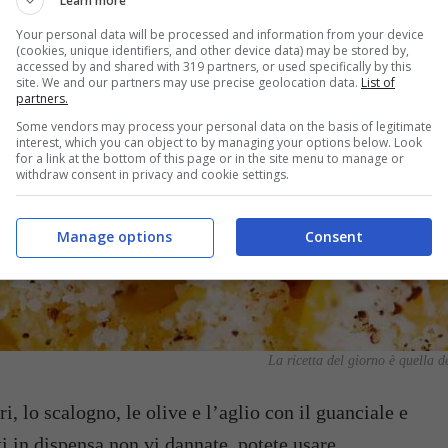
Learn more
Your personal data will be processed and information from your device
(cookies, unique identifiers, and other device data) may be stored by,
accessed by and shared with 319 partners, or used specifically by this
site. We and our partners may use precise geolocation data.
List of
partners.
Some vendors may process your personal data on the basis of legitimate
interest, which you can object to by managing your options below. Look
for a link at the bottom of this page or in the site menu to manage or
withdraw consent in privacy and cookie settings.
Manage options
Consent
La ricetta del giorno è quella d
, lo scalogno, le olive e l’aglio con il guanciale e
tti in dispensa non vi dannate, potete usare