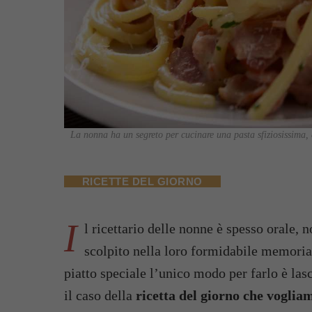
La nonna ha un segreto per cucinare una pasta sfiziosissima, q
RICETTE DEL GIORNO
I
l ricettario delle nonne è spesso orale, n
scolpito nella loro formidabile memoria,
piatto speciale l’unico modo per farlo è las
il caso della
ricetta del giorno che voglia