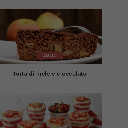
DOLCI
Torta di mele e cioccolato