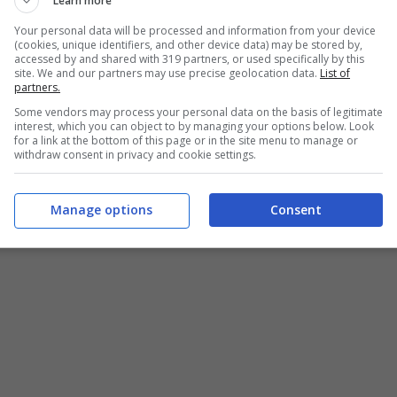
Learn more
Your personal data will be processed and information from your device
(cookies, unique identifiers, and other device data) may be stored by,
accessed by and shared with 319 partners, or used specifically by this
site. We and our partners may use precise geolocation data.
List of
come fare il petto di pollo lesso – buttalapasta.it
partners.
Some vendors may process your personal data on the basis of legitimate
interest, which you can object to by managing your options below. Look
ito
? Segui la nostra ricetta passo dopo passo e la
for a link at the bottom of this page or in the site menu to manage or
withdraw consent in privacy and cookie settings.
Manage options
Consent