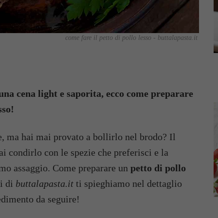
come fare il petto di pollo lesso - buttalapasta.it
 una cena light e saporita, ecco come preparare
sso!
te, ma hai mai provato a bollirlo nel brodo? Il
i condirlo con le spezie che preferisci e la
rimo assaggio. Come preparare un
petto di pollo
i di
buttalapasta.it
ti spieghiamo nel dettaglio
cedimento da seguire!