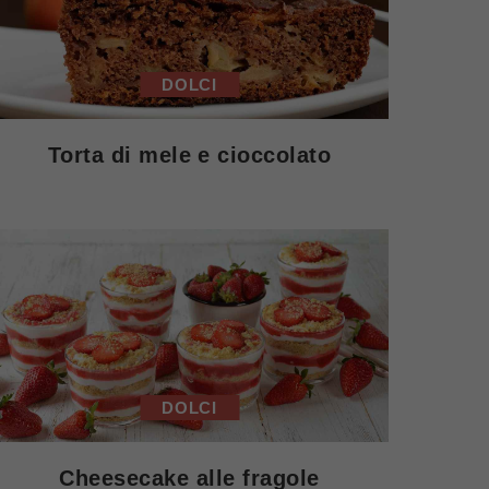
DOLCI
Torta di mele e cioccolato
DOLCI
Cheesecake alle fragole