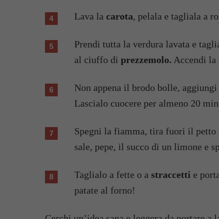
Lava la
carota
, pelala e tagliala a r
Prendi tutta la verdura lavata e tagli
al ciuffo di
prezzemolo.
Accendi la 
Non appena il brodo bolle, aggiungi i
Lascialo cuocere per almeno 20 min
Spegni la fiamma, tira fuori il petto 
sale, pepe, il succo di un limone e sp
Taglialo a fette o a
straccetti
e port
patate al forno!
Cerchi un’idea sana e leggera da portare a