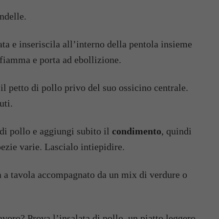
ondelle.
ata e inseriscila all’interno della pentola insieme
fiamma e porta ad ebollizione.
l petto di pollo privo del suo ossicino centrale.
uti.
di pollo e aggiungi subito il
condimento
, quindi
ezie varie. Lascialo intiepidire.
a a tavola accompagnato da un mix di verdure o
 lavoro? Prova
l’insalata di pollo
, un piatto leggero