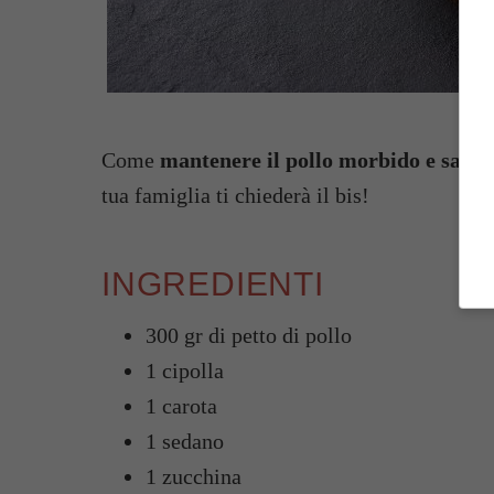
Come
mantenere il pollo morbido e sapor
tua famiglia ti chiederà il bis!
INGREDIENTI
300 gr di petto di pollo
1 cipolla
1 carota
1 sedano
1 zucchina