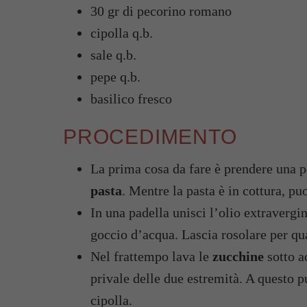
30 gr di pecorino romano
cipolla q.b.
sale q.b.
pepe q.b.
basilico fresco
PROCEDIMENTO
La prima cosa da fare è prendere una p
pasta
. Mentre la pasta è in cottura, p
In una padella unisci l’olio extravergin
goccio d’acqua. Lascia rosolare per qu
Nel frattempo lava le
zucchine
sotto a
privale delle due estremità. A questo pu
cipolla.