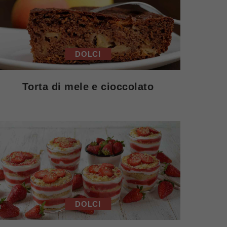
DOLCI
Torta di mele e cioccolato
DOLCI