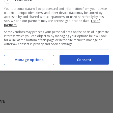
Learn more
Your personal data will be processed and information from your device
(cookies, unique identifiers, and other device data) may be stored by,
accessed by and shared with 319 partners, or used specifically by this
 del web – Buttalapasta.it – Fonte foto Instagram @latuanutrizionista
site. We and our partners may use precise geolocation data.
List of
partners.
richieste dell’ultimo periodo: il suo approccio
Some vendors may process your personal data on the basis of legitimate
interest, which you can object to by managing your options below. Look
ose di iniziare un percorso alimentare più sereno
for a link at the bottom of this page or in the site menu to manage or
withdraw consent in privacy and cookie settings.
Manage options
Consent
na
cacio e pepe
deliziosa in poche mosse!
iva