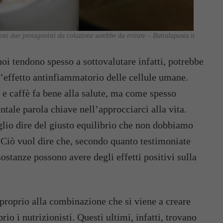
sti due protagonisti da colazione sarebbe da evitare – Buttalapasta.it
oi tendono spesso a sottovalutare infatti, potrebbe
l’effetto antinfiammatorio delle cellule umane.
te e caffè fa bene alla salute, ma come spesso
ale parola chiave nell’approcciarci alla vita.
lio dire del giusto equilibrio che non dobbiamo
 Ciò vuol dire che, secondo quanto testimoniate
 sostanze possono avere degli effetti positivi sulla
ri proprio alla combinazione che si viene a creare
rio i nutrizionisti. Questi ultimi, infatti, trovano