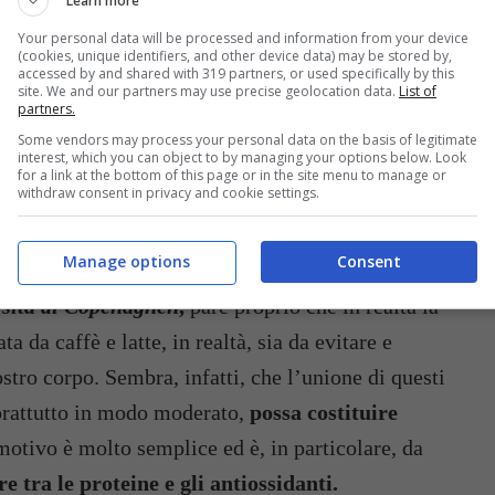
Learn more
Your personal data will be processed and information from your device
 questo significa milkshake a volontà:
(cookies, unique identifiers, and other device data) may be stored by,
accessed by and shared with 319 partners, or used specifically by this
site. We and our partners may use precise geolocation data.
List of
partners.
Some vendors may process your personal data on the basis of legitimate
interest, which you can object to by managing your options below. Look
for a link at the bottom of this page or in the site menu to manage or
TO ABBINAMENTO È UN
withdraw consent in privacy and cookie settings.
Manage options
Consent
er molti in realtà deludente verità è stata proprio
rsità di Copenaghen
,
pare proprio che in realtà la
da caffè e latte, in realtà, sia da evitare e
ostro corpo. Sembra, infatti, che l’unione di questi
oprattutto in modo moderato,
possa costituire
motivo è molto semplice ed è, in particolare, da
re tra le proteine e gli antiossidanti.