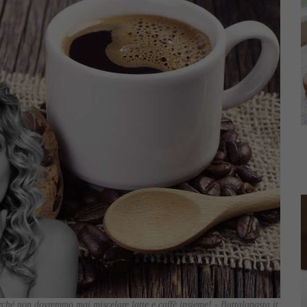
ché non dovremmo mai miscelare latte e caffè insieme! - Buttalapasta.it