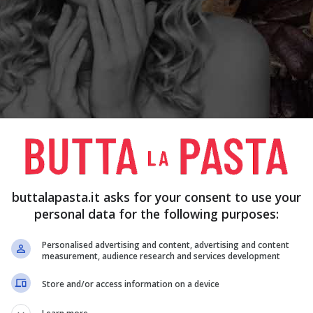
utti noi commettiamo un
errore
senza neanche
buttalapasta.it asks for your consent to use your
ostamento di due ingredienti,
ovvero il latte e il
personal data for the following purposes:
 Vi consigliamo di proseguire con la lettura per
Personalised advertising and content, advertising and content
, seppur importante e da non sottovalutare.
measurement, audience research and services development
Store and/or access information on a device