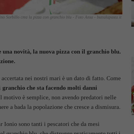
no Sorbillo crea la pizza con granchio blu - Foto Ansa - buttalapasta.it
e una novità, la nuova pizza con il granchio blu.
zione.
accertata nei nostri mari è un dato di fatto. Come
di
granchio che sta facendo molti danni
l motivo è semplice, non avendo predatori nelle
nere a bada la popolazione che cresce a dismisura.
r Ionio sono tanti i pescatori che da mesi
el granchio blu, che distrugge praticamente tutti i