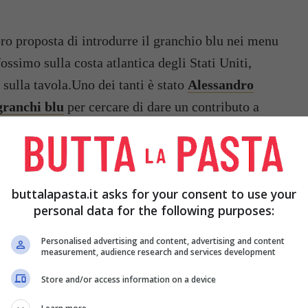
oro proposta di introdurre il granchio blu nei menu
ossimo sulla costa atlantica degli Stati Uniti,
sulla tavola.Uno dei tanti è stato
Alessandro
granchi blu
per cercare di dare un contributo a
buttalapasta.it asks for your consent to use your
personal data for the following purposes:
Personalised advertising and content, advertising and content
measurement, audience research and services development
Store and/or access information on a device