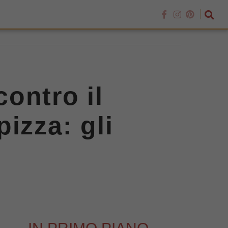
contro il
izza: gli