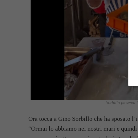
Sorbillo presenta 
Ora tocca a Gino Sorbillo che ha sposato l’
“Ormai lo abbiamo nei nostri mari e quindi u