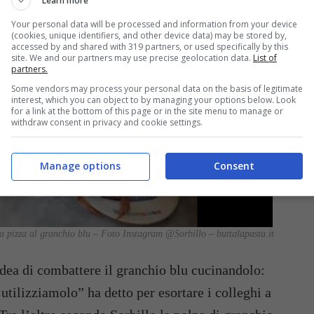
Learn more
Your personal data will be processed and information from your device
(cookies, unique identifiers, and other device data) may be stored by,
accessed by and shared with 319 partners, or used specifically by this
site. We and our partners may use precise geolocation data.
List of
partners.
Some vendors may process your personal data on the basis of legitimate
interest, which you can object to by managing your options below. Look
for a link at the bottom of this page or in the site menu to manage or
withdraw consent in privacy and cookie settings.
Manage options
Consent
la pizza al granchio blu – Foto Instagram @Sorbillo – buttalapasta.it
idea di combattere il granchio blu cucinandolo:
tilizziamolo” ha detto per esortare i colleghi a