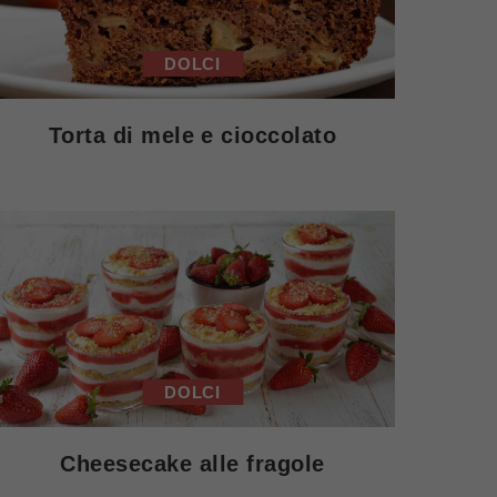
DOLCI
Torta di mele e cioccolato
DOLCI
Cheesecake alle fragole