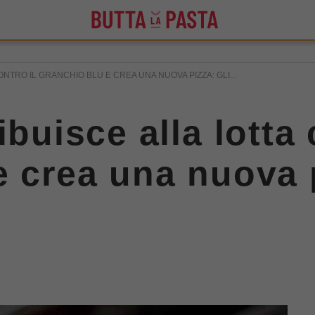
NTRO IL GRANCHIO BLU E CREA UNA NUOVA PIZZA: GLI...
ibuisce alla lotta 
e crea una nuova p