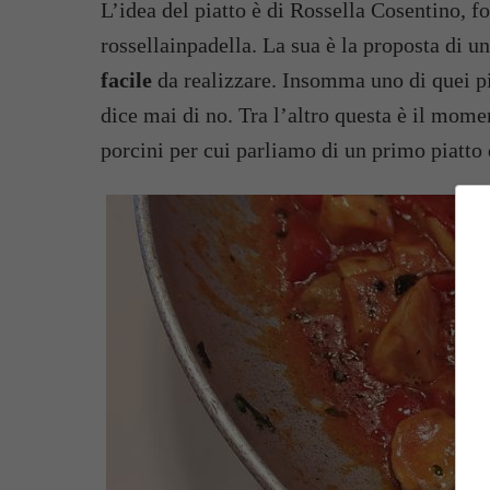
L’idea del piatto è di Rossella Cosentino, 
rossellainpadella. La sua è la proposta di un
facile
da realizzare. Insomma uno di quei pi
dice mai di no. Tra l’altro questa è il mome
porcini per cui parliamo di un primo piatto 