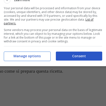
Learn more
Your personal data will be processed and information from your device
(cookies, unique identifiers, and other device data) may be stored by,
accessed by and shared with 319 partners, or used specifically by this
site. We and our partners may use precise geolocation data.
List of
partners.
Some vendors may process your personal data on the basis of legitimate
interest, which you can object to by managing your options below. Look
for a link at the bottom of this page or in the site menu to manage or
withdraw consent in privacy and cookie settings.
Il sugo ai funghi -buttalpasta.it
nostrana e di ricette ce ne sono davvero tra le più
Manage options
Consent
emose scaloppine
, ma è forse con la pasta che
o come si prepara questa ricetta.