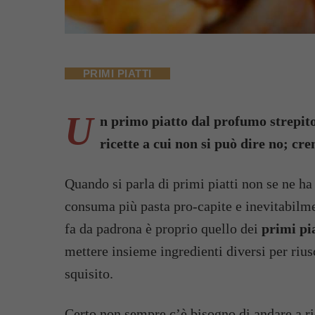
PRIMI PIATTI
U
n primo piatto dal profumo strepitos
ricette a cui non si può dire no; cr
Quando si parla di primi piatti non se ne h
consuma più pasta pro-capite e inevitabilmen
fa da padrona è proprio quello dei
primi pia
mettere insieme ingredienti diversi per rius
squisito.
Certo non sempre c’è bisogno di andare a ri