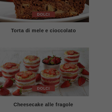
DOLCI
Torta di mele e cioccolato
DOLCI
Cheesecake alle fragole