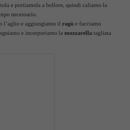
ola e portiamola a bollore, quindi caliamo la
empo necessario.
mo l’aglio e aggiungiamo il
ragù
e facciamo
pegniamo e incorporiamo la
mozzarella
tagliata