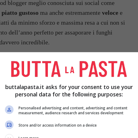
food blogger meglio conosciuta sui social come
piatto gustoso
ma anche estremamente
veloce
e
atti da minimo sforzo e massima resa a cui non si
nto dell’anno perfetto per assaporare i funghi
davvero incredibile.
buttalapasta.it asks for your consent to use your
personal data for the following purposes:
Personalised advertising and content, advertising and content
measurement, audience research and services development
Store and/or access information on a device