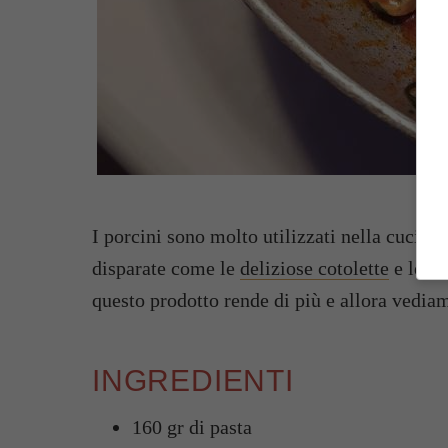
I porcini sono molto utilizzati nella cucina 
disparate come le
deliziose cotolette
e le
cr
questo prodotto rende di più e allora vediam
INGREDIENTI
160 gr di pasta