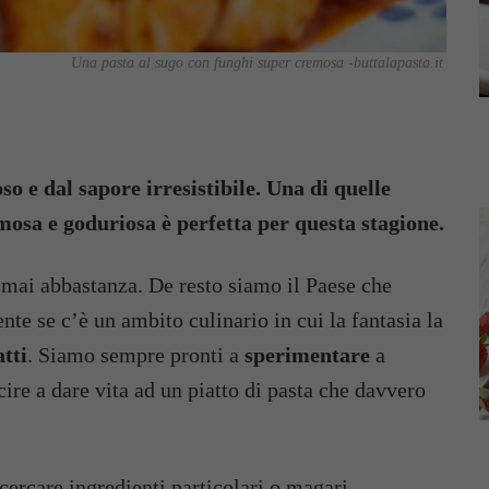
Una pasta al sugo con funghi super cremosa -buttalapasta.it
o e dal sapore irresistibile. Una di quelle
emosa e goduriosa è perfetta per questa stagione.
a mai abbastanza. De resto siamo il Paese che
te se c’è un ambito culinario in cui la fantasia la
tti
. Siamo sempre pronti a
sperimentare
a
cire a dare vita ad un piatto di pasta che davvero
cercare ingredienti particolari o magari