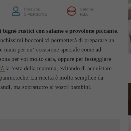
Porzioni:
Calorie:
1 PERSONE
N.D.
ei
bignè rustici con salame e provolone piccante
.
 pochissimi bocconi vi permetterà di preparare un
tre mani per un’ occasione speciale come ad
ona per voi molto cara, oppure
per festeggiare
ntà
la festa della mamma, evitando di acquistare
e paninoteche. La ricetta è molto semplice da
randi, ma soprattutto ai vostri bambini.