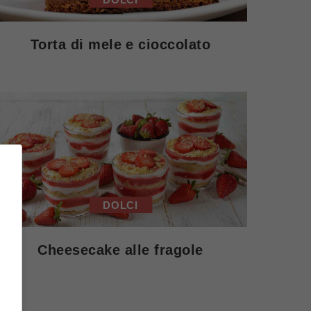
Torta di mele e cioccolato
DOLCI
Cheesecake alle fragole