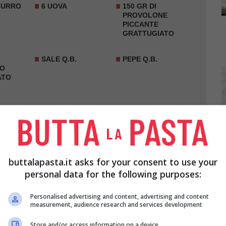
 BURRO
6 UOVA
150 GR DI
PROVOLONE
PICCANTE
GRATTUGIATO
SALE Q.B.
PEPE Q.B.
NO
ATO
buttalapasta.it asks for your consent to use your
personal data for the following purposes:
cqua con il
burro
, una presa di
sale
ed un pizzico
l fuoco ed aggiungete la
farina
setacciata,
Personalised advertising and content, advertising and content
measurement, audience research and services development
re che si formino i grumi. Rimettete la pentola
 composto non si staccherà dalle pareti. Portate il
Store and/or access information on a device