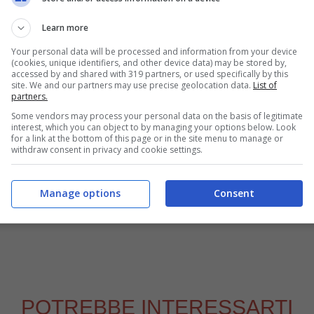
late per qualche minuto fino a farlo raffreddare;
Learn more
a e solo
dopo aver amalgamato l’ uovo
Your personal data will be processed and information from your device
(cookies, unique identifiers, and other device data) may be stored by,
giano
il
salame tagliato a cubetti
ed amalgamate.
accessed by and shared with 319 partners, or used specifically by this
site. We and our partners may use precise geolocation data.
List of
te della grandezza di una noce su una teglia
partners.
ignè rustici
nel forno a 180° per per 20 minuti
Some vendors may process your personal data on the basis of legitimate
interest, which you can object to by managing your options below. Look
; forum.fuoriditesta.it; www.buttalapasta.it;
for a link at the bottom of this page or in the site menu to manage or
withdraw consent in privacy and cookie settings.
.buonalombardia.it; www.examiner.com;
Manage options
Consent
POTREBBE INTERESSARTI