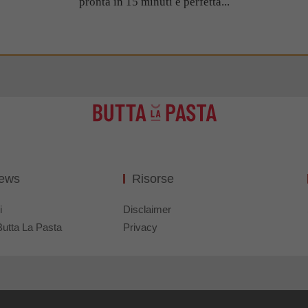
pronta in 15 minuti e perfetta...
News
Risorse
i
Disclaimer
Butta La Pasta
Privacy