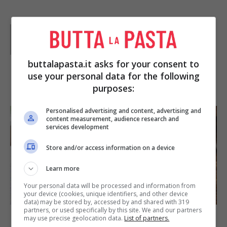
Parole di
Waly
buttalapasta.it asks for your consent to
use your personal data for the following
IN PRIMO PIANO
purposes:
Personalised advertising and content, advertising and
content measurement, audience research and
services development
Store and/or access information on a device
Learn more
Your personal data will be processed and information from
SECONDI PIATTI
your device (cookies, unique identifiers, and other device
data) may be stored by, accessed by and shared with 319
partners, or used specifically by this site. We and our partners
Arista di maiale al latte
may use precise geolocation data.
List of partners.