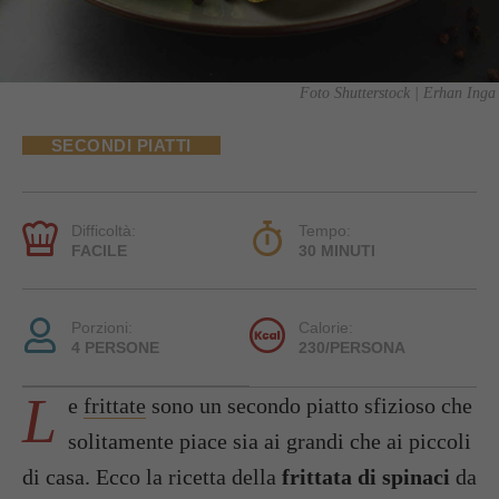
Foto Shutterstock | Erhan Inga
SECONDI PIATTI
Difficoltà:
Tempo:
FACILE
30 MINUTI
Porzioni:
Calorie:
4 PERSONE
230/PERSONA
L
e
frittate
sono un secondo piatto sfizioso che
solitamente piace sia ai grandi che ai piccoli
di casa. Ecco la ricetta della
frittata di spinaci
da