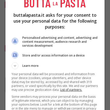
Abbassate la fiamma e lasciate cuocere per
circa 10-15 minuti, poi girate la frittata con
buttalapasta.it asks for your consent to
l'aiuto di un coperchio o di un piatto piano e
use your personal data for the following
purposes:
cucinate per altri 10 minuti.
Personalised advertising and content, advertising and
content measurement, audience research and
services development
La frittata di spinaci può essere servita sia
calda che fredda!
Store and/or access information on a device
Learn more
Your personal data will be processed and information from
your device (cookies, unique identifiers, and other device
Parole di
Kati Irrente
data) may be stored by, accessed by and shared with 319
Giornalista poliedrica scrivo per il web dal 2008. Sono
partners, or used specifically by this site. We and our partners
appassionata del vivere green e della buona cucina,
may use precise geolocation data.
List of partners.
divido il tempo libero tra musica, cinema e fumetti
Some vendors may process your personal data on the basis
d’autore.
of legitimate interest, which you can object to by managing
your options below. Look for a link at the bottom of this page
or in the site menu to manage or withdraw consent in privacy