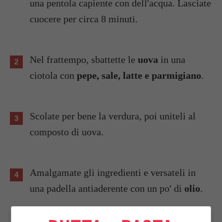
una pentola capiente con dell'acqua. Lasciate
cuocere per circa 8 minuti.
Nel frattempo, sbattette le
uova
in una
ciotola con
pepe, sale, latte e parmigiano
.
Scolate per bene la verdura, poi uniteli al
composto di uova.
Amalgamate gli ingredienti e versateli in
una padella antiaderente con un po' di
olio
.