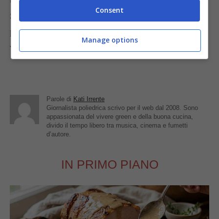
Consent
Sostituendo la carne con diversi tipi di verdure, è
possibile creare un polpettone completamente
Manage options
vegetariano.
Parole di
Kati Irrente
Giornalista poliedrica scrivo per il web dal 2008. Sono
appassionata del vivere green e della buona cucina,
divido il tempo libero tra musica, cinema e fumetti
d’autore.
IN PRIMO PIANO