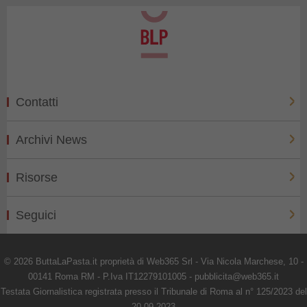
Contatti
Archivi News
Risorse
Seguici
© 2026 ButtaLaPasta.it proprietà di Web365 Srl - Via Nicola Marchese, 10 -
00141 Roma RM - P.Iva IT12279101005 - pubblicita@web365.it
Testata Giornalistica registrata presso il Tribunale di Roma al n° 125/2023 del
20-09-2023