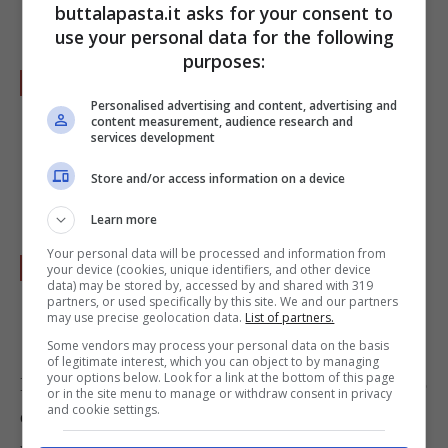
buttalapasta.it asks for your consent to
forno.
use your personal data for the following
purposes:
Ricavate le unghie tagliando la cipolla e
Personalised advertising and content, advertising and
posizionandola sulle dita del polpettone.
content measurement, audience research and
services development
Utilizzate il resto della cipolla
sull’attaccatura del polso, come a simularne
Store and/or access information on a device
l’osso.
Learn more
Your personal data will be processed and information from
Cospargete tutto con l’olio, il formaggio e il
your device (cookies, unique identifiers, and other device
data) may be stored by, accessed by and shared with 319
pangrattato, procedete quindi ad infornare
partners, or used specifically by this site. We and our partners
may use precise geolocation data.
List of partners.
per circa 45 minuti a 180°.
Some vendors may process your personal data on the basis
of legitimate interest, which you can object to by managing
your options below. Look for a link at the bottom of this page
E' possibile presentare il polpettone sopra un letto
or in the site menu to manage or withdraw consent in privacy
and cookie settings.
di insalata tagliata a julienne o in alternativa su
un purè di cavolfiore alle mandorle.