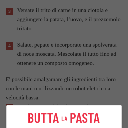
Versate il trito di carne in una ciotola e
aggiungete la patata, l’uovo, e il prezzemolo
tritato.
Salate, pepate e incorporate una spolverata
di noce moscata. Mescolate il tutto fino ad
ottenere un composto omogeneo.
E' possibile amalgamare gli ingredienti tra loro
con le mani o utilizzando un robot elettrico a
velocità bassa.
Con l’impasto del polpettone formate una
mano, disponendola direttamente nella teglia
da forno ricoperta da un foglio di carta