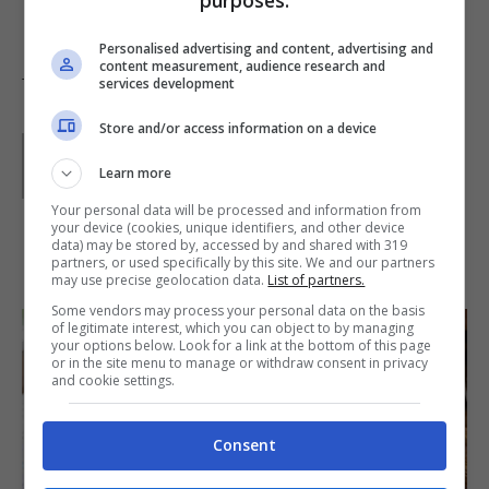
purposes:
Personalised advertising and content, advertising and
content measurement, audience research and
services development
Tag:
Ricette dal mondo
Store and/or access information on a device
Parole di
Redazione Buttalapasta
Learn more
Your personal data will be processed and information from
your device (cookies, unique identifiers, and other device
data) may be stored by, accessed by and shared with 319
IN PRIMO PIANO
partners, or used specifically by this site. We and our partners
may use precise geolocation data.
List of partners.
Some vendors may process your personal data on the basis
of legitimate interest, which you can object to by managing
your options below. Look for a link at the bottom of this page
or in the site menu to manage or withdraw consent in privacy
and cookie settings.
Consent
SECONDI PIATTI