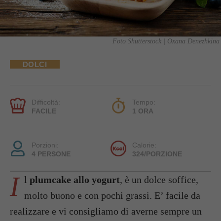
Foto Shutterstock | Oxana Denezhkina
DOLCI
Difficoltà:
Tempo:
FACILE
1 ORA
Porzioni:
Calorie:
4 PERSONE
324/PORZIONE
I
l
plumcake allo yogurt
, è un dolce soffice,
molto buono e con pochi grassi. E’ facile da
realizzare e vi consigliamo di averne sempre un