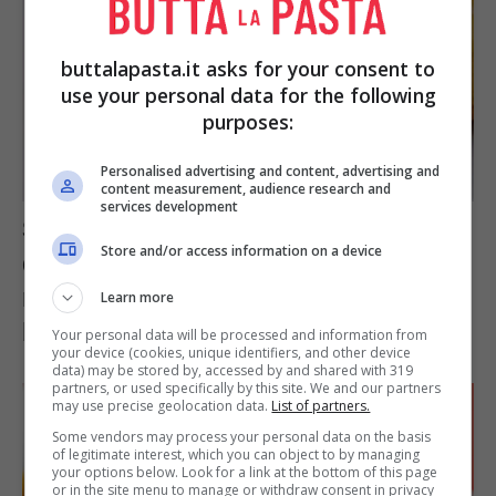
buttalapasta.it asks for your consent to
use your personal data for the following
purposes:
Personalised advertising and content, advertising and
content measurement, audience research and
services development
Si chiamano paparajotes, le frittelle
Store and/or access information on a device
di limone spagnole più buone del
mondo: ti verrà l’acquolina in
Learn more
bocca
Your personal data will be processed and information from
your device (cookies, unique identifiers, and other device
data) may be stored by, accessed by and shared with 319
partners, or used specifically by this site. We and our partners
may use precise geolocation data.
List of partners.
Some vendors may process your personal data on the basis
of legitimate interest, which you can object to by managing
your options below. Look for a link at the bottom of this page
or in the site menu to manage or withdraw consent in privacy