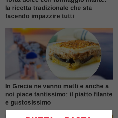
la ricetta tradizionale che sta
facendo impazzire tutti
In Grecia ne vanno matti e anche a
noi piace tantissimo: il piatto filante
e gustosissimo