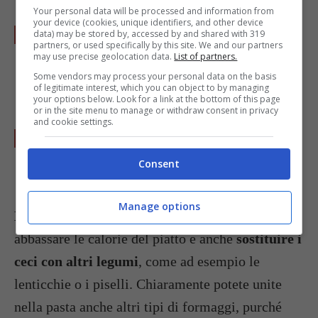
Your personal data will be processed and information from
your device (cookies, unique identifiers, and other device
Mettete in una teglia sufficientemente larga
data) may be stored by, accessed by and shared with 319
partners, or used specifically by this site. We and our partners
in modo che venga uno strato non troppo
may use precise geolocation data.
List of partners.
alto.
Some vendors may process your personal data on the basis
of legitimate interest, which you can object to by managing
your options below. Look for a link at the bottom of this page
or in the site menu to manage or withdraw consent in privacy
and cookie settings.
Infornate per 15 minuti nel forno caldo a
180° e servite subito.
Consent
Manage options
L’idea in più
: potete usare la
pasta integrale
per
abbassare le calorie del piatto e anche
sostituire i
ceci con altri legumi
, come ad esempio le
lenticchie o i piselli. Chiaramente potete unite
nella pasta anche altri tipi di formaggi, purché