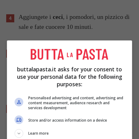
Aggiungete i
ceci
, i pomodori, un pizzico di
sale e fate cuocere 10 minuti.
Nel frattempo fate lessare la
pasta
in
abbondante acqua salata seguendo i suoi
buttalapasta.it asks for your consent to
tempi di cottura sulla confezione e accendete
use your personal data for the following
il forno.
purposes:
Personalised advertising and content, advertising and
content measurement, audience research and
Scolate la pasta, unitela al condimento di
services development
ceci, aggiungete la
mozzarella
tagliata a
Store and/or access information on a device
pezzi grossi e mescolate tutto per bene.
Learn more