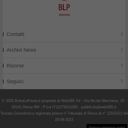
Contatti
Archivi News
Risorse
Seguici
© 2026 ButtaLaPasta.it proprietà di Web365 Srl - Via Nicola Marchese, 10 -
00141 Roma RM - P.Iva IT12279101005 - pubblicita@web365.it
Testata Giornalistica registrata presso il Tribunale di Roma al n° 125/2023 del
20-09-2023
Gestione preferenze cookie