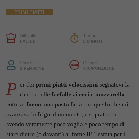
PRIMI PIATTI
Difficoltà:
Tempo:
FACILE
5 MINUTI
Porzioni:
Calorie:
2 PERSONE
470/PORZIONE
P
er dei
primi piatti velocissimi
segnatevi la
ricetta delle
farfalle
ai
ceci
e
mozzarella
cotte al
forno
, una
pasta
fatta con quello che mi
avanzava in frigo al momento, e soprattutto
avendo veramente poca voglia e poco tempo di
stare dietro (o davanti) ai fornelli! Testata per i